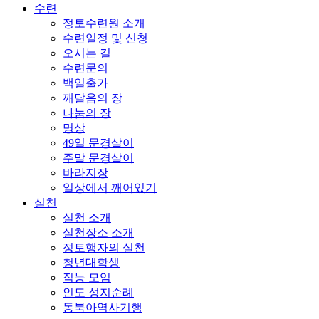
수련
정토수련원 소개
수련일정 및 신청
오시는 길
수련문의
백일출가
깨달음의 장
나눔의 장
명상
49일 문경살이
주말 문경살이
바라지장
일상에서 깨어있기
실천
실천 소개
실천장소 소개
정토행자의 실천
청년대학생
직능 모임
인도 성지순례
동북아역사기행