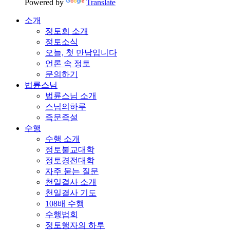
Powered by
Translate
소개
정토회 소개
정토소식
오늘, 첫 만남입니다
언론 속 정토
문의하기
법륜스님
법륜스님 소개
스님의하루
즉문즉설
수행
수행 소개
정토불교대학
정토경전대학
자주 묻는 질문
천일결사 소개
천일결사 기도
108배 수행
수행법회
정토행자의 하루