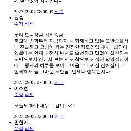
께 할수있어 감사합니다 .
2023-09-07 08:00:09
신고
원승
수정
삭제
우리 모둠장님 최희숙님!
불교대 입학부터 지금까지 늘 함께하고 있는 도반으로서
넘 진솔하고 모범이 되는 진정한 정토인입니다ㆍ법당이
있을때는 언제나 점심 반찬도 솔선하고 말없이 실천하는
도반으로서 곁에서 보는 저도 참으로 진심인 광명심님이
다 ㆍ행자의 하루를 보며 그마음그대로 잘 전해집니다ㆍ
함께해서 늘 고마운 도반님! 언제나 행복합시다
2023-09-07 07:36:01
신고
이소현
수정
삭제
오늘도 하나 배우고 갑니다.^^
2023-09-06 22:06:04
신고
민헌기
수정
삭제