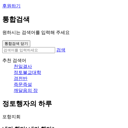
후원하기
통합검색
원하시는 검색어를 입력해 주세요
통합검색 닫기
검색
추천 검색어
천일결사
정토불교대학
경전반
즉문즉설
깨달음의 장
정토행자의 하루
포항지회