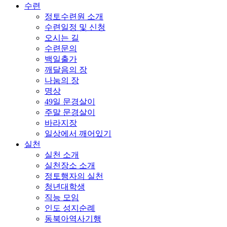
수련
정토수련원 소개
수련일정 및 신청
오시는 길
수련문의
백일출가
깨달음의 장
나눔의 장
명상
49일 문경살이
주말 문경살이
바라지장
일상에서 깨어있기
실천
실천 소개
실천장소 소개
정토행자의 실천
청년대학생
직능 모임
인도 성지순례
동북아역사기행