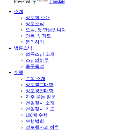
Powered by
Translate
소개
정토회 소개
정토소식
오늘, 첫 만남입니다
언론 속 정토
문의하기
법륜스님
법륜스님 소개
스님의하루
즉문즉설
수행
수행 소개
정토불교대학
정토경전대학
자주 묻는 질문
천일결사 소개
천일결사 기도
108배 수행
수행법회
정토행자의 하루