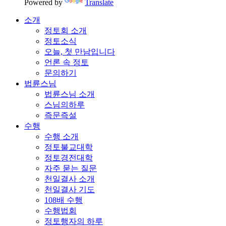
Powered by
Translate
소개
정토회 소개
정토소식
오늘, 첫 만남입니다
언론 속 정토
문의하기
법륜스님
법륜스님 소개
스님의하루
즉문즉설
수행
수행 소개
정토불교대학
정토경전대학
자주 묻는 질문
천일결사 소개
천일결사 기도
108배 수행
수행법회
정토행자의 하루