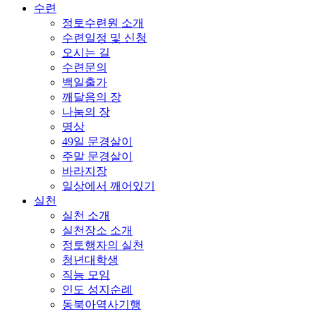
수련
정토수련원 소개
수련일정 및 신청
오시는 길
수련문의
백일출가
깨달음의 장
나눔의 장
명상
49일 문경살이
주말 문경살이
바라지장
일상에서 깨어있기
실천
실천 소개
실천장소 소개
정토행자의 실천
청년대학생
직능 모임
인도 성지순례
동북아역사기행