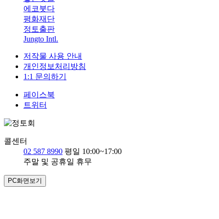
에코붓다
평화재단
정토출판
Jungto Intl.
저작물 사용 안내
개인정보처리방침
1:1 문의하기
페이스북
트위터
콜센터
02 587 8990
평일 10:00~17:00
주말 및 공휴일 휴무
PC화면보기