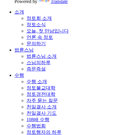
Powered by
Translate
소개
정토회 소개
정토소식
오늘, 첫 만남입니다
언론 속 정토
문의하기
법륜스님
법륜스님 소개
스님의하루
즉문즉설
수행
수행 소개
정토불교대학
정토경전대학
자주 묻는 질문
천일결사 소개
천일결사 기도
108배 수행
수행법회
정토행자의 하루