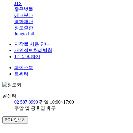
JTS
좋은벗들
에코붓다
평화재단
정토출판
Jungto Intl.
저작물 사용 안내
개인정보처리방침
1:1 문의하기
페이스북
트위터
콜센터
02 587 8990
평일 10:00~17:00
주말 및 공휴일 휴무
PC화면보기