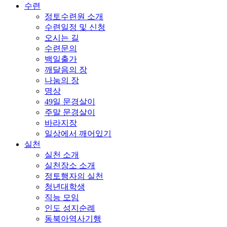
수련
정토수련원 소개
수련일정 및 신청
오시는 길
수련문의
백일출가
깨달음의 장
나눔의 장
명상
49일 문경살이
주말 문경살이
바라지장
일상에서 깨어있기
실천
실천 소개
실천장소 소개
정토행자의 실천
청년대학생
직능 모임
인도 성지순례
동북아역사기행