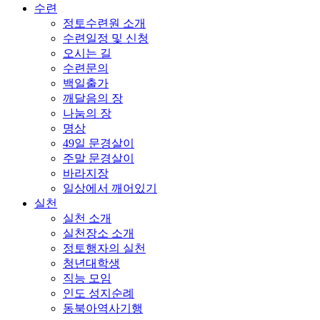
수련
정토수련원 소개
수련일정 및 신청
오시는 길
수련문의
백일출가
깨달음의 장
나눔의 장
명상
49일 문경살이
주말 문경살이
바라지장
일상에서 깨어있기
실천
실천 소개
실천장소 소개
정토행자의 실천
청년대학생
직능 모임
인도 성지순례
동북아역사기행