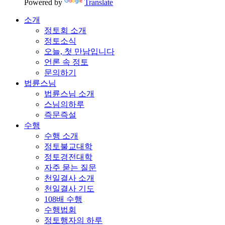
Powered by
Translate
소개
정토회 소개
정토소식
오늘, 첫 만남입니다
언론 속 정토
문의하기
법륜스님
법륜스님 소개
스님의하루
즉문즉설
수행
수행 소개
정토불교대학
정토경전대학
자주 묻는 질문
천일결사 소개
천일결사 기도
108배 수행
수행법회
정토행자의 하루