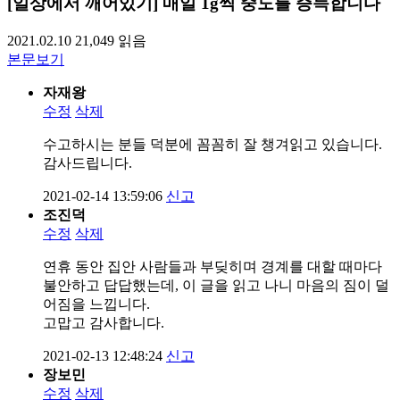
[일상에서 깨어있기] 매일 1g씩 중도를 증득합니다
2021.02.10
21,049
읽음
본문보기
자재왕
수정
삭제
수고하시는 분들 덕분에 꼼꼼히 잘 챙겨읽고 있습니다.
감사드립니다.
2021-02-14 13:59:06
신고
조진덕
수정
삭제
연휴 동안 집안 사람들과 부딪히며 경계를 대할 때마다
불안하고 답답했는데, 이 글을 읽고 나니 마음의 짐이 덜
어짐을 느낍니다.
고맙고 감사합니다.
2021-02-13 12:48:24
신고
장보민
수정
삭제