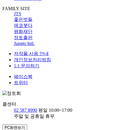
FAMILY SITE
JTS
좋은벗들
에코붓다
평화재단
정토출판
Jungto Intl.
저작물 사용 안내
개인정보처리방침
1:1 문의하기
페이스북
트위터
콜센터
02 587 8990
평일 10:00~17:00
주말 및 공휴일 휴무
PC화면보기