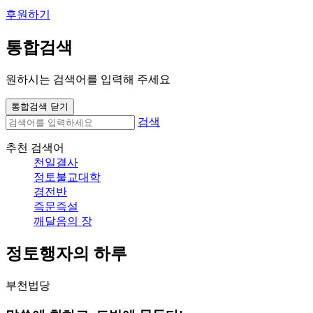
후원하기
통합검색
원하시는 검색어를 입력해 주세요
통합검색 닫기
검색
추천 검색어
천일결사
정토불교대학
경전반
즉문즉설
깨달음의 장
정토행자의 하루
부천법당