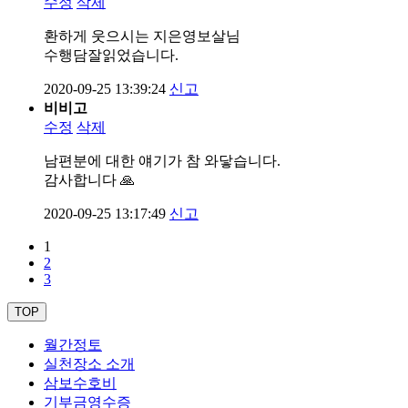
수정
삭제
환하게 웃으시는 지은영보살님
수행담잘읽었습니다.
2020-09-25 13:39:24
신고
비비고
수정
삭제
남편분에 대한 얘기가 참 와닿습니다.
감사합니다 🙏
2020-09-25 13:17:49
신고
1
2
3
TOP
월간정토
실천장소 소개
삼보수호비
기부금영수증