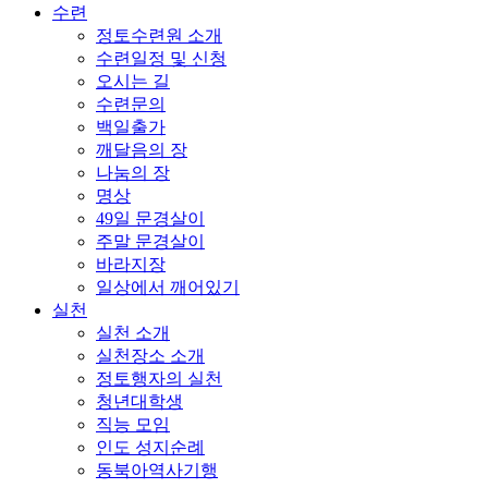
수련
정토수련원 소개
수련일정 및 신청
오시는 길
수련문의
백일출가
깨달음의 장
나눔의 장
명상
49일 문경살이
주말 문경살이
바라지장
일상에서 깨어있기
실천
실천 소개
실천장소 소개
정토행자의 실천
청년대학생
직능 모임
인도 성지순례
동북아역사기행