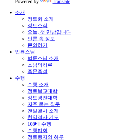
Powered by
Translate
소개
정토회 소개
정토소식
오늘, 첫 만남입니다
언론 속 정토
문의하기
법륜스님
법륜스님 소개
스님의하루
즉문즉설
수행
수행 소개
정토불교대학
정토경전대학
자주 묻는 질문
천일결사 소개
천일결사 기도
108배 수행
수행법회
정토행자의 하루