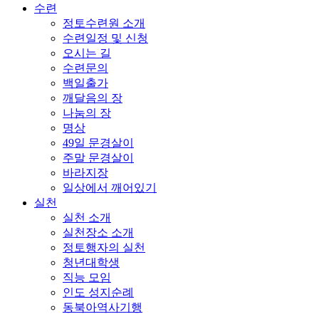
수련
정토수련원 소개
수련일정 및 신청
오시는 길
수련문의
백일출가
깨달음의 장
나눔의 장
명상
49일 문경살이
주말 문경살이
바라지장
일상에서 깨어있기
실천
실천 소개
실천장소 소개
정토행자의 실천
청년대학생
직능 모임
인도 성지순례
동북아역사기행