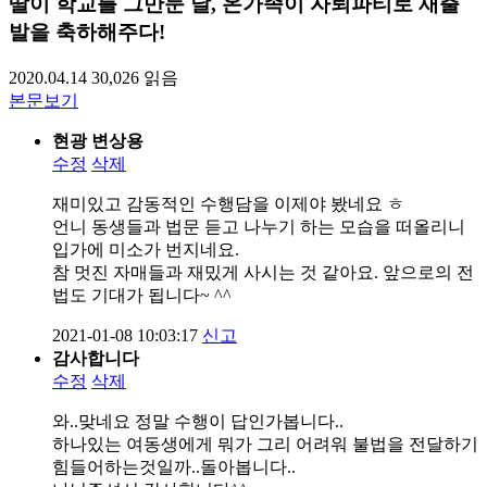
딸이 학교를 그만둔 날, 온가족이 자퇴파티로 새출
발을 축하해주다!
2020.04.14
30,026
읽음
본문보기
현광 변상용
수정
삭제
재미있고 감동적인 수행담을 이제야 봤네요 ㅎ
언니 동생들과 법문 듣고 나누기 하는 모습을 떠올리니
입가에 미소가 번지네요.
참 멋진 자매들과 재밌게 사시는 것 같아요. 앞으로의 전
법도 기대가 됩니다~ ^^
2021-01-08 10:03:17
신고
감사합니다
수정
삭제
와..맞네요 정말 수행이 답인가봅니다..
하나있는 여동생에게 뭐가 그리 어려워 불법을 전달하기
힘들어하는것일까..돌아봅니다..