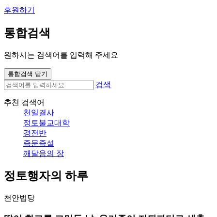
후원하기
통합검색
원하시는 검색어를 입력해 주세요
통합검색 닫기
검색
추천 검색어
천일결사
정토불교대학
경전반
즉문즉설
깨달음의 장
정토행자의 하루
천안법당