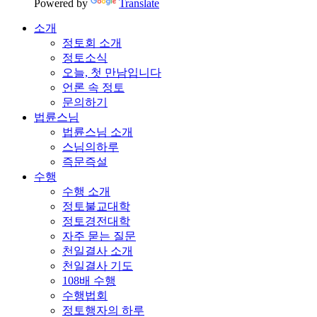
Powered by
Translate
소개
정토회 소개
정토소식
오늘, 첫 만남입니다
언론 속 정토
문의하기
법륜스님
법륜스님 소개
스님의하루
즉문즉설
수행
수행 소개
정토불교대학
정토경전대학
자주 묻는 질문
천일결사 소개
천일결사 기도
108배 수행
수행법회
정토행자의 하루