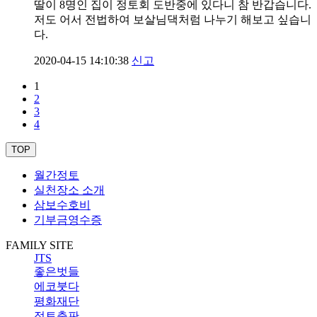
딸이 8명인 집이 정토회 도반중에 있다니 참 반갑습니다.
저도 어서 전법하여 보살님댁처럼 나누기 해보고 싶습니
다.
2020-04-15 14:10:38
신고
1
2
3
4
TOP
월간정토
실천장소 소개
삼보수호비
기부금영수증
FAMILY SITE
JTS
좋은벗들
에코붓다
평화재단
정토출판