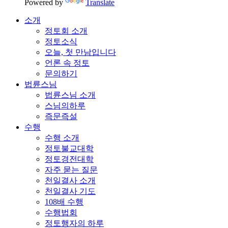
Powered by
Translate
소개
정토회 소개
정토소식
오늘, 첫 만남입니다
언론 속 정토
문의하기
법륜스님
법륜스님 소개
스님의하루
즉문즉설
수행
수행 소개
정토불교대학
정토경전대학
자주 묻는 질문
천일결사 소개
천일결사 기도
108배 수행
수행법회
정토행자의 하루