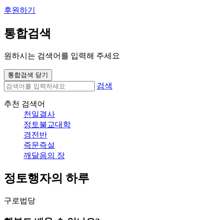
후원하기
통합검색
원하시는 검색어를 입력해 주세요
통합검색 닫기
검색
추천 검색어
천일결사
정토불교대학
경전반
즉문즉설
깨달음의 장
정토행자의 하루
구로법당