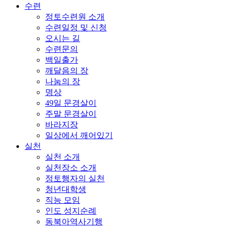
수련
정토수련원 소개
수련일정 및 신청
오시는 길
수련문의
백일출가
깨달음의 장
나눔의 장
명상
49일 문경살이
주말 문경살이
바라지장
일상에서 깨어있기
실천
실천 소개
실천장소 소개
정토행자의 실천
청년대학생
직능 모임
인도 성지순례
동북아역사기행