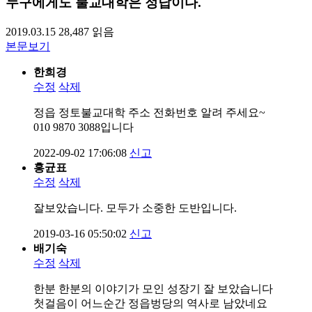
누구에게도 불교대학은 정답이다.
2019.03.15
28,487
읽음
본문보기
한희경
수정
삭제
정읍 정토불교대학 주소 전화번호 알려 주세요~
010 9870 3088입니다
2022-09-02 17:06:08
신고
홍균표
수정
삭제
잘보았습니다. 모두가 소중한 도반입니다.
2019-03-16 05:50:02
신고
배기숙
수정
삭제
한분 한분의 이야기가 모인 성장기 잘 보았습니다
첫걸음이 어느순간 정읍벙당의 역사로 남았네요