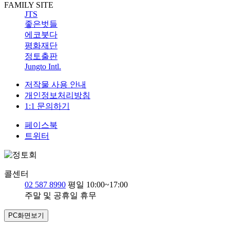
FAMILY SITE
JTS
좋은벗들
에코붓다
평화재단
정토출판
Jungto Intl.
저작물 사용 안내
개인정보처리방침
1:1 문의하기
페이스북
트위터
콜센터
02 587 8990
평일 10:00~17:00
주말 및 공휴일 휴무
PC화면보기