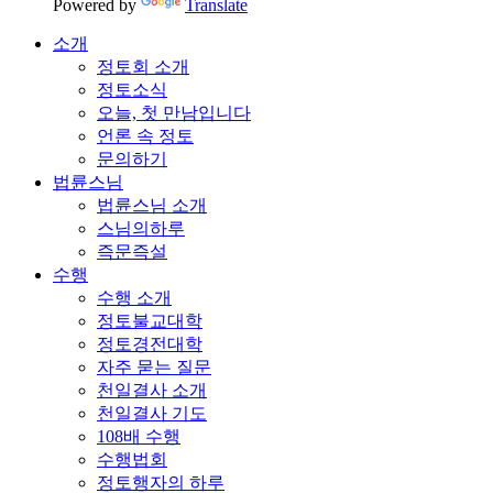
Powered by
Translate
소개
정토회 소개
정토소식
오늘, 첫 만남입니다
언론 속 정토
문의하기
법륜스님
법륜스님 소개
스님의하루
즉문즉설
수행
수행 소개
정토불교대학
정토경전대학
자주 묻는 질문
천일결사 소개
천일결사 기도
108배 수행
수행법회
정토행자의 하루