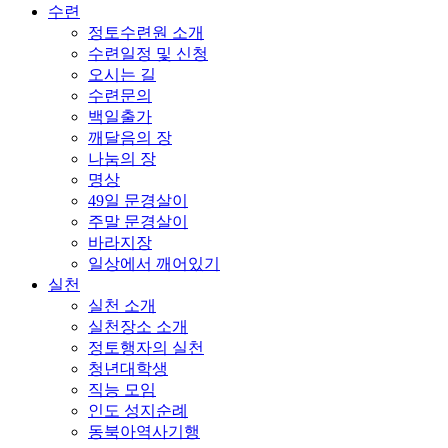
수련
정토수련원 소개
수련일정 및 신청
오시는 길
수련문의
백일출가
깨달음의 장
나눔의 장
명상
49일 문경살이
주말 문경살이
바라지장
일상에서 깨어있기
실천
실천 소개
실천장소 소개
정토행자의 실천
청년대학생
직능 모임
인도 성지순례
동북아역사기행