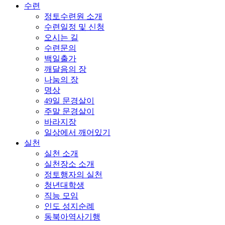
수련
정토수련원 소개
수련일정 및 신청
오시는 길
수련문의
백일출가
깨달음의 장
나눔의 장
명상
49일 문경살이
주말 문경살이
바라지장
일상에서 깨어있기
실천
실천 소개
실천장소 소개
정토행자의 실천
청년대학생
직능 모임
인도 성지순례
동북아역사기행