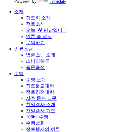
Powered by
Translate
소개
정토회 소개
정토소식
오늘, 첫 만남입니다
언론 속 정토
문의하기
법륜스님
법륜스님 소개
스님의하루
즉문즉설
수행
수행 소개
정토불교대학
정토경전대학
자주 묻는 질문
천일결사 소개
천일결사 기도
108배 수행
수행법회
정토행자의 하루