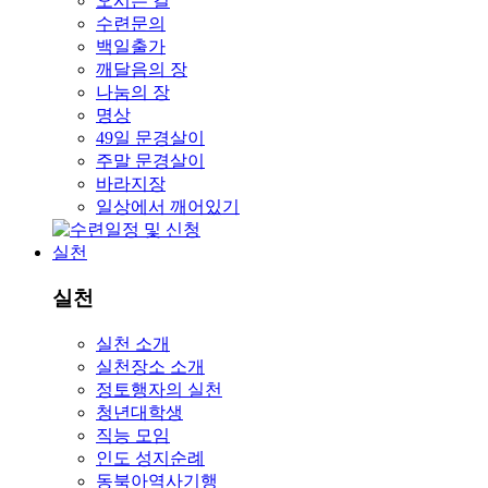
오시는 길
수련문의
백일출가
깨달음의 장
나눔의 장
명상
49일 문경살이
주말 문경살이
바라지장
일상에서 깨어있기
실천
실천
실천 소개
실천장소 소개
정토행자의 실천
청년대학생
직능 모임
인도 성지순례
동북아역사기행