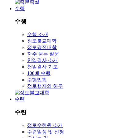
수행
수행
수행 소개
정토불교대학
정토경전대학
자주 묻는 질문
천일결사 소개
천일결사 기도
108배 수행
수행법회
정토행자의 하루
수련
수련
정토수련원 소개
수련일정 및 신청