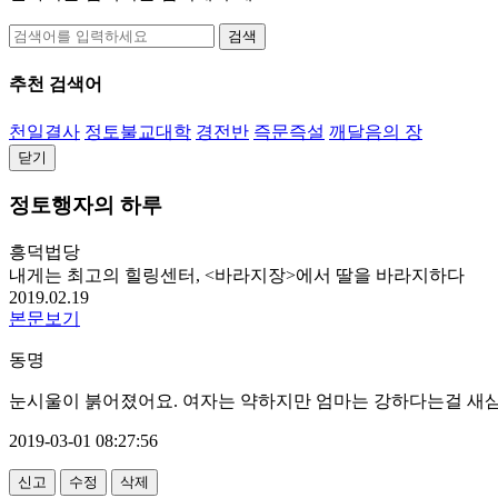
검색
추천 검색어
천일결사
정토불교대학
경전반
즉문즉설
깨달음의 장
닫기
정토행자의 하루
흥덕법당
내게는 최고의 힐링센터, <바라지장>에서 딸을 바라지하다
2019.02.19
본문보기
동명
눈시울이 붉어졌어요. 여자는 약하지만 엄마는 강하다는걸 새삼
2019-03-01 08:27:56
신고
수정
삭제