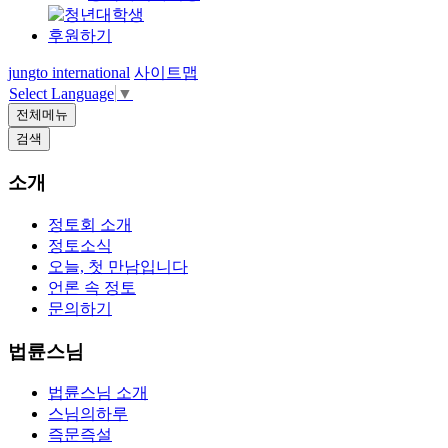
후원하기
jungto international
사이트맵
Select Language
▼
전체메뉴
검색
소개
정토회 소개
정토소식
오늘, 첫 만남입니다
언론 속 정토
문의하기
법륜스님
법륜스님 소개
스님의하루
즉문즉설