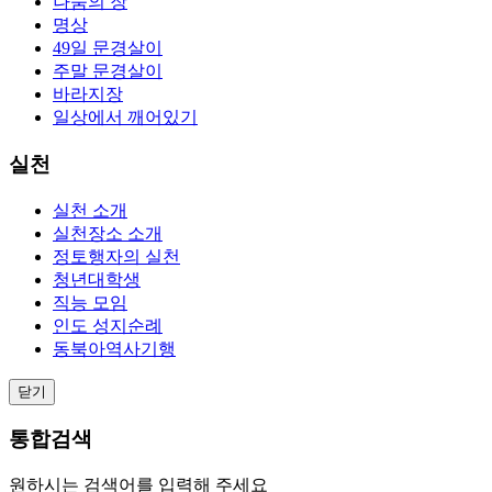
나눔의 장
명상
49일 문경살이
주말 문경살이
바라지장
일상에서 깨어있기
실천
실천 소개
실천장소 소개
정토행자의 실천
청년대학생
직능 모임
인도 성지순례
동북아역사기행
닫기
통합검색
원하시는 검색어를 입력해 주세요