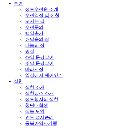
수련
정토수련원 소개
수련일정 및 신청
오시는 길
수련문의
백일출가
깨달음의 장
나눔의 장
명상
49일 문경살이
주말 문경살이
바라지장
일상에서 깨어있기
실천
실천 소개
실천장소 소개
정토행자의 실천
청년대학생
직능 모임
인도 성지순례
동북아역사기행