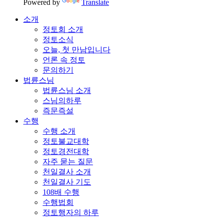
Powered by
Translate
소개
정토회 소개
정토소식
오늘, 첫 만남입니다
언론 속 정토
문의하기
법륜스님
법륜스님 소개
스님의하루
즉문즉설
수행
수행 소개
정토불교대학
정토경전대학
자주 묻는 질문
천일결사 소개
천일결사 기도
108배 수행
수행법회
정토행자의 하루