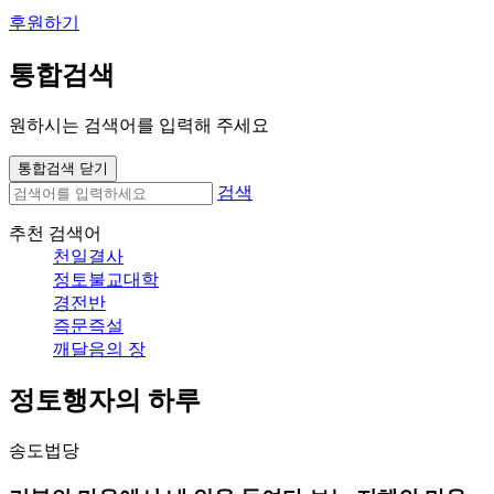
후원하기
통합검색
원하시는 검색어를 입력해 주세요
통합검색 닫기
검색
추천 검색어
천일결사
정토불교대학
경전반
즉문즉설
깨달음의 장
정토행자의 하루
송도법당