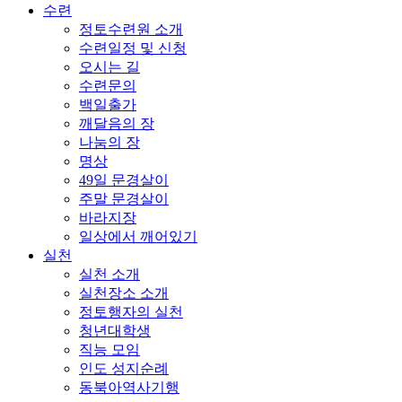
수련
정토수련원 소개
수련일정 및 신청
오시는 길
수련문의
백일출가
깨달음의 장
나눔의 장
명상
49일 문경살이
주말 문경살이
바라지장
일상에서 깨어있기
실천
실천 소개
실천장소 소개
정토행자의 실천
청년대학생
직능 모임
인도 성지순례
동북아역사기행