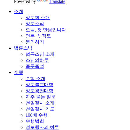
Powered by
Translate
소개
정토회 소개
정토소식
오늘, 첫 만남입니다
언론 속 정토
문의하기
법륜스님
법륜스님 소개
스님의하루
즉문즉설
수행
수행 소개
정토불교대학
정토경전대학
자주 묻는 질문
천일결사 소개
천일결사 기도
108배 수행
수행법회
정토행자의 하루