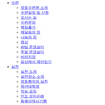
수련
정토수련원 소개
수련일정 및 신청
오시는 길
수련문의
백일출가
깨달음의 장
나눔의 장
명상
49일 문경살이
주말 문경살이
바라지장
일상에서 깨어있기
실천
실천 소개
실천장소 소개
정토행자의 실천
청년대학생
직능 모임
인도 성지순례
동북아역사기행