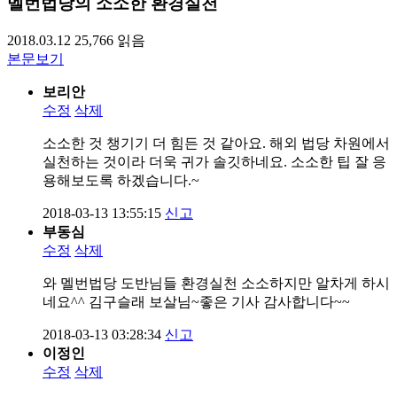
멜번법당의 소소한 환경실천
2018.03.12
25,766
읽음
본문보기
보리안
수정
삭제
소소한 것 챙기기 더 힘든 것 같아요. 해외 법당 차원에서
실천하는 것이라 더욱 귀가 솔깃하네요. 소소한 팁 잘 응
용해보도록 하겠습니다.~
2018-03-13 13:55:15
신고
부동심
수정
삭제
와 멜번법당 도반님들 환경실천 소소하지만 알차게 하시
네요^^ 김구슬래 보살님~좋은 기사 감사합니다~~
2018-03-13 03:28:34
신고
이정인
수정
삭제