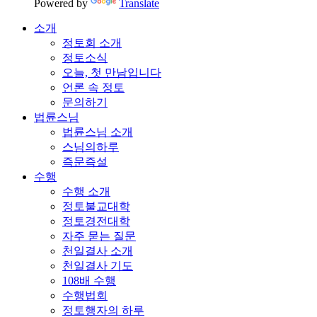
Powered by
Translate
소개
정토회 소개
정토소식
오늘, 첫 만남입니다
언론 속 정토
문의하기
법륜스님
법륜스님 소개
스님의하루
즉문즉설
수행
수행 소개
정토불교대학
정토경전대학
자주 묻는 질문
천일결사 소개
천일결사 기도
108배 수행
수행법회
정토행자의 하루