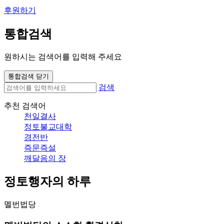
후원하기
통합검색
원하시는 검색어를 입력해 주세요
통합검색 닫기
검색
추천 검색어
천일결사
정토불교대학
경전반
즉문즉설
깨달음의 장
정토행자의 하루
멜번법당