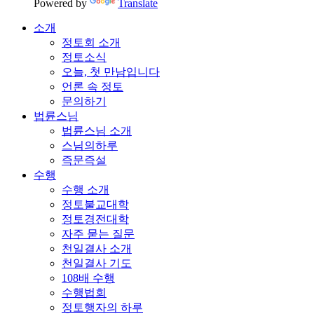
Powered by
Translate
소개
정토회 소개
정토소식
오늘, 첫 만남입니다
언론 속 정토
문의하기
법륜스님
법륜스님 소개
스님의하루
즉문즉설
수행
수행 소개
정토불교대학
정토경전대학
자주 묻는 질문
천일결사 소개
천일결사 기도
108배 수행
수행법회
정토행자의 하루