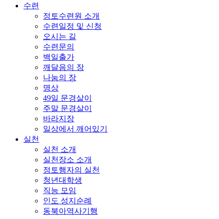
수련
정토수련원 소개
수련일정 및 신청
오시는 길
수련문의
백일출가
깨달음의 장
나눔의 장
명상
49일 문경살이
주말 문경살이
바라지장
일상에서 깨어있기
실천
실천 소개
실천장소 소개
정토행자의 실천
청년대학생
직능 모임
인도 성지순례
동북아역사기행