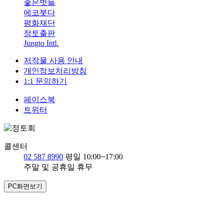
좋은벗들
에코붓다
평화재단
정토출판
Jungto Intl.
저작물 사용 안내
개인정보처리방침
1:1 문의하기
페이스북
트위터
콜센터
02 587 8990
평일 10:00~17:00
주말 및 공휴일 휴무
PC화면보기