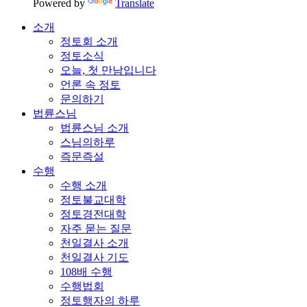
Powered by
Translate
소개
정토회 소개
정토소식
오늘, 첫 만남입니다
언론 속 정토
문의하기
법륜스님
법륜스님 소개
스님의하루
즉문즉설
수행
수행 소개
정토불교대학
정토경전대학
자주 묻는 질문
천일결사 소개
천일결사 기도
108배 수행
수행법회
정토행자의 하루