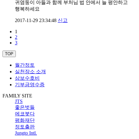
귀염둥이 아들과 함께 부처님 법 안에서 늘 평안하고
행복하세요
2017-11-29 23:34:48
신고
1
2
3
TOP
월간정토
실천장소 소개
삼보수호비
기부금영수증
FAMILY SITE
JTS
좋은벗들
에코붓다
평화재단
정토출판
Jungto Intl.