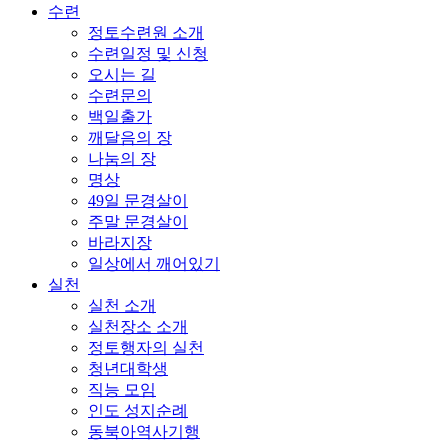
수련
정토수련원 소개
수련일정 및 신청
오시는 길
수련문의
백일출가
깨달음의 장
나눔의 장
명상
49일 문경살이
주말 문경살이
바라지장
일상에서 깨어있기
실천
실천 소개
실천장소 소개
정토행자의 실천
청년대학생
직능 모임
인도 성지순례
동북아역사기행