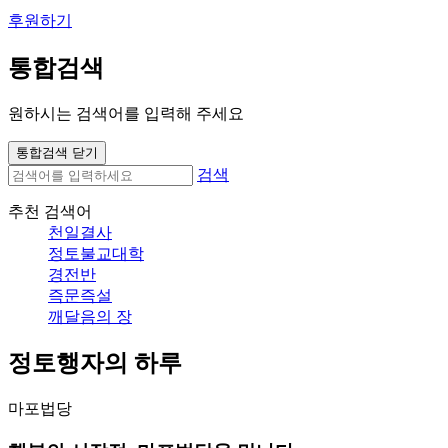
후원하기
통합검색
원하시는 검색어를 입력해 주세요
통합검색 닫기
검색
추천 검색어
천일결사
정토불교대학
경전반
즉문즉설
깨달음의 장
정토행자의 하루
마포법당