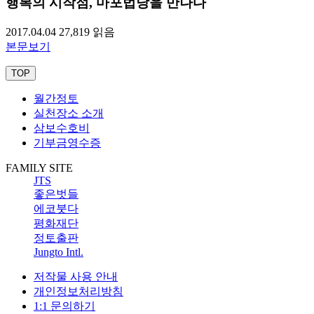
행복의 시작점, 마포법당을 만나다
2017.04.04
27,819
읽음
본문보기
TOP
월간정토
실천장소 소개
삼보수호비
기부금영수증
FAMILY SITE
JTS
좋은벗들
에코붓다
평화재단
정토출판
Jungto Intl.
저작물 사용 안내
개인정보처리방침
1:1 문의하기