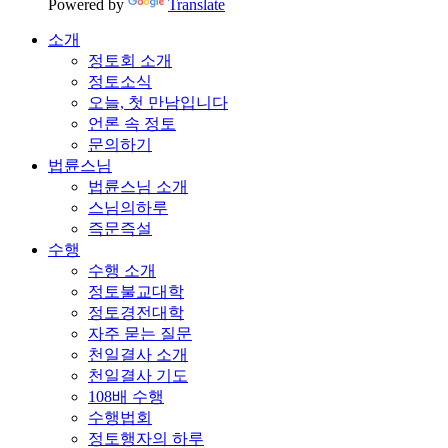
Powered by
Translate
소개
정토회 소개
정토소식
오늘, 첫 만남입니다
언론 속 정토
문의하기
법륜스님
법륜스님 소개
스님의하루
즉문즉설
수행
수행 소개
정토불교대학
정토경전대학
자주 묻는 질문
천일결사 소개
천일결사 기도
108배 수행
수행법회
정토행자의 하루