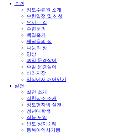
수련
정토수련원 소개
수련일정 및 신청
오시는 길
수련문의
백일출가
깨달음의 장
나눔의 장
명상
49일 문경살이
주말 문경살이
바라지장
일상에서 깨어있기
실천
실천 소개
실천장소 소개
정토행자의 실천
청년대학생
직능 모임
인도 성지순례
동북아역사기행