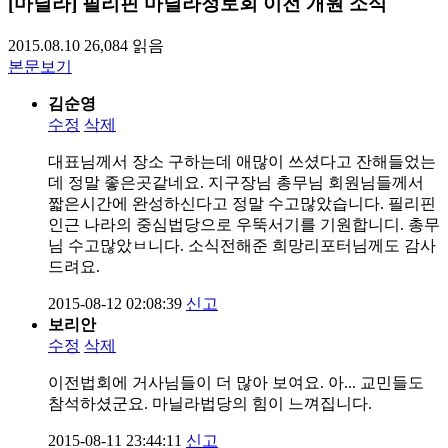
[마닐라] 필리핀 마닐라정토회 이전 개원 소식
2015.08.10
26,084
읽음
본문보기
김순영
수정
삭제
대표님께서 장소 구하는데 애많이 쓰셨다고 잔해들었는
데 정말 좋은곳같네요. 지구장님 총무님 회원님들께서
짧은시간에 완성하신다고 정말 수고많았습니다. 필리핀
인근 나라의 중심법당으로 우뚝서기를 기원합니디. 총무
님 수고많았ㅂ니다. 소식전해준 희망리포터님께도 감사
드려요.
2015-08-12 02:08:39
신고
보리안
수정
삭제
이전법회에 거사님들이 더 많아 보여요. 아... 교민들도
참석하셨군요. 마닐라법당의 힘이 느껴집니다.
2015-08-11 23:44:11
신고