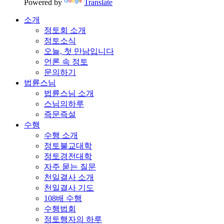
Powered by
Translate
소개
정토회 소개
정토소식
오늘, 첫 만남입니다
언론 속 정토
문의하기
법륜스님
법륜스님 소개
스님의하루
즉문즉설
수행
수행 소개
정토불교대학
정토경전대학
자주 묻는 질문
천일결사 소개
천일결사 기도
108배 수행
수행법회
정토행자의 하루