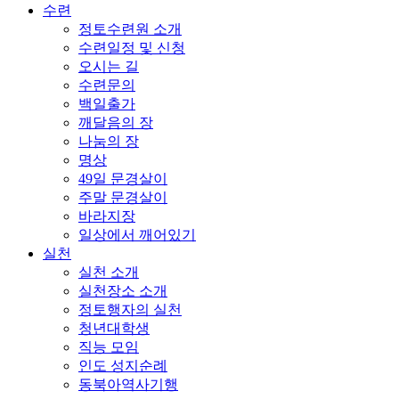
수련
정토수련원 소개
수련일정 및 신청
오시는 길
수련문의
백일출가
깨달음의 장
나눔의 장
명상
49일 문경살이
주말 문경살이
바라지장
일상에서 깨어있기
실천
실천 소개
실천장소 소개
정토행자의 실천
청년대학생
직능 모임
인도 성지순례
동북아역사기행