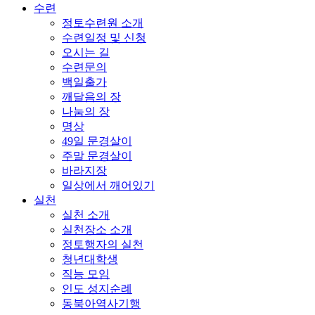
수련
정토수련원 소개
수련일정 및 신청
오시는 길
수련문의
백일출가
깨달음의 장
나눔의 장
명상
49일 문경살이
주말 문경살이
바라지장
일상에서 깨어있기
실천
실천 소개
실천장소 소개
정토행자의 실천
청년대학생
직능 모임
인도 성지순례
동북아역사기행