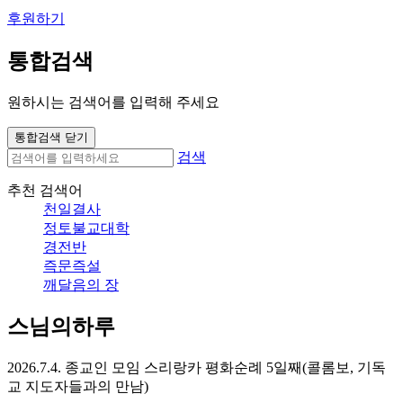
후원하기
통합검색
원하시는 검색어를 입력해 주세요
통합검색 닫기
검색
추천 검색어
천일결사
정토불교대학
경전반
즉문즉설
깨달음의 장
스님의하루
2026.7.4. 종교인 모임 스리랑카 평화순례 5일째(콜롬보, 기독
교 지도자들과의 만남)