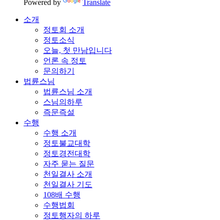
Powered by
Translate
소개
정토회 소개
정토소식
오늘, 첫 만남입니다
언론 속 정토
문의하기
법륜스님
법륜스님 소개
스님의하루
즉문즉설
수행
수행 소개
정토불교대학
정토경전대학
자주 묻는 질문
천일결사 소개
천일결사 기도
108배 수행
수행법회
정토행자의 하루