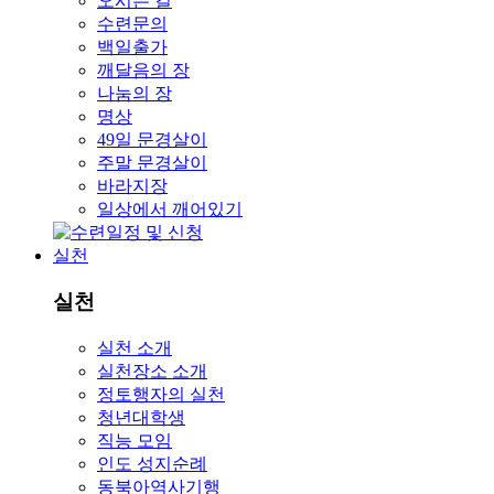
오시는 길
수련문의
백일출가
깨달음의 장
나눔의 장
명상
49일 문경살이
주말 문경살이
바라지장
일상에서 깨어있기
실천
실천
실천 소개
실천장소 소개
정토행자의 실천
청년대학생
직능 모임
인도 성지순례
동북아역사기행