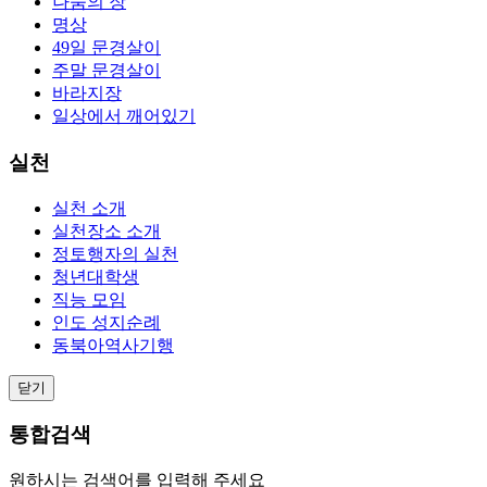
나눔의 장
명상
49일 문경살이
주말 문경살이
바라지장
일상에서 깨어있기
실천
실천 소개
실천장소 소개
정토행자의 실천
청년대학생
직능 모임
인도 성지순례
동북아역사기행
닫기
통합검색
원하시는 검색어를 입력해 주세요