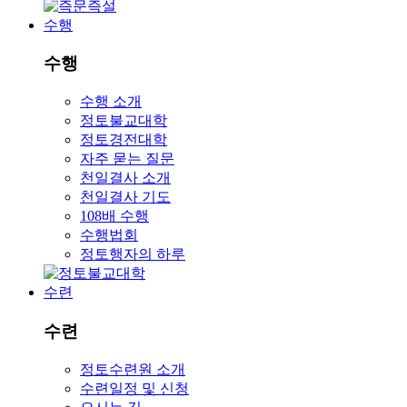
수행
수행
수행 소개
정토불교대학
정토경전대학
자주 묻는 질문
천일결사 소개
천일결사 기도
108배 수행
수행법회
정토행자의 하루
수련
수련
정토수련원 소개
수련일정 및 신청