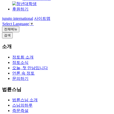
후원하기
jungto international
사이트맵
Select Language
▼
전체메뉴
검색
소개
정토회 소개
정토소식
오늘, 첫 만남입니다
언론 속 정토
문의하기
법륜스님
법륜스님 소개
스님의하루
즉문즉설