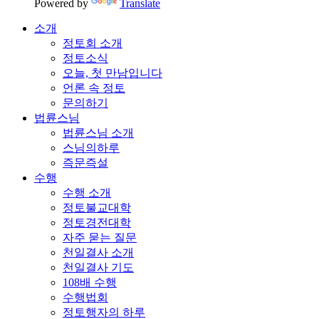
Powered by
Translate
소개
정토회 소개
정토소식
오늘, 첫 만남입니다
언론 속 정토
문의하기
법륜스님
법륜스님 소개
스님의하루
즉문즉설
수행
수행 소개
정토불교대학
정토경전대학
자주 묻는 질문
천일결사 소개
천일결사 기도
108배 수행
수행법회
정토행자의 하루