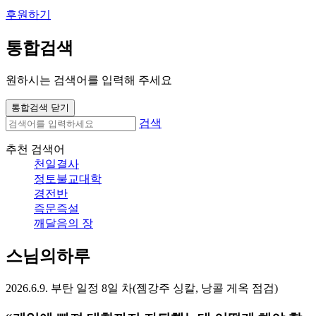
후원하기
통합검색
원하시는 검색어를 입력해 주세요
통합검색 닫기
검색
추천 검색어
천일결사
정토불교대학
경전반
즉문즉설
깨달음의 장
스님의하루
2026.6.9. 부탄 일정 8일 차(젬강주 싱칼, 낭콜 게옥 점검)