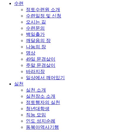
수련
정토수련원 소개
수련일정 및 신청
오시는 길
수련문의
백일출가
깨달음의 장
나눔의 장
명상
49일 문경살이
주말 문경살이
바라지장
일상에서 깨어있기
실천
실천 소개
실천장소 소개
정토행자의 실천
청년대학생
직능 모임
인도 성지순례
동북아역사기행