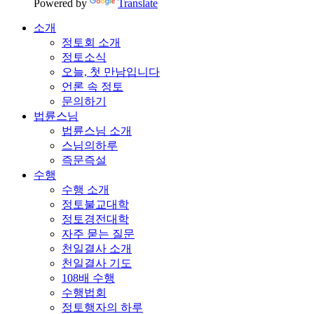
Powered by
Translate
소개
정토회 소개
정토소식
오늘, 첫 만남입니다
언론 속 정토
문의하기
법륜스님
법륜스님 소개
스님의하루
즉문즉설
수행
수행 소개
정토불교대학
정토경전대학
자주 묻는 질문
천일결사 소개
천일결사 기도
108배 수행
수행법회
정토행자의 하루