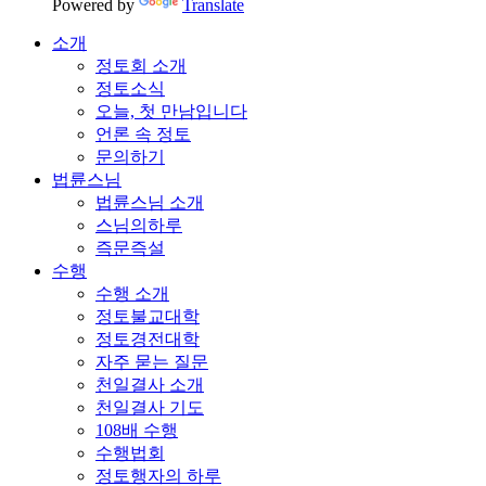
Powered by
Translate
소개
정토회 소개
정토소식
오늘, 첫 만남입니다
언론 속 정토
문의하기
법륜스님
법륜스님 소개
스님의하루
즉문즉설
수행
수행 소개
정토불교대학
정토경전대학
자주 묻는 질문
천일결사 소개
천일결사 기도
108배 수행
수행법회
정토행자의 하루