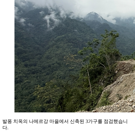
발퐁 치옥의 나메르강 마을에서 신축된 3가구를 점검했습니
다.