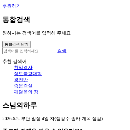
후원하기
통합검색
원하시는 검색어를 입력해 주세요
통합검색 닫기
검색
추천 검색어
천일결사
정토불교대학
경전반
즉문즉설
깨달음의 장
스님의하루
2026.6.5. 부탄 일정 4일 차(젬강주 좁카 게옥 점검)