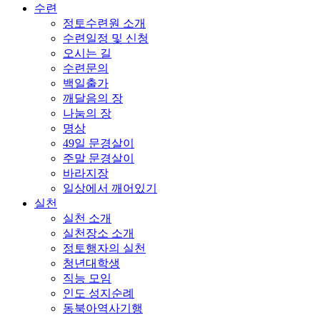
수련
정토수련원 소개
수련일정 및 신청
오시는 길
수련문의
백일출가
깨달음의 장
나눔의 장
명상
49일 문경살이
주말 문경살이
바라지장
일상에서 깨어있기
실천
실천 소개
실천장소 소개
정토행자의 실천
청년대학생
직능 모임
인도 성지순례
동북아역사기행