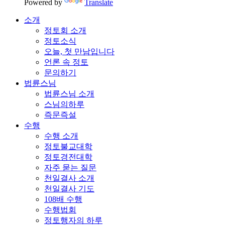
Powered by
Translate
소개
정토회 소개
정토소식
오늘, 첫 만남입니다
언론 속 정토
문의하기
법륜스님
법륜스님 소개
스님의하루
즉문즉설
수행
수행 소개
정토불교대학
정토경전대학
자주 묻는 질문
천일결사 소개
천일결사 기도
108배 수행
수행법회
정토행자의 하루