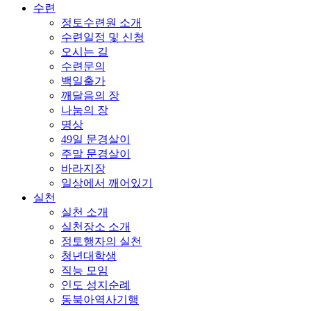
수련
정토수련원 소개
수련일정 및 신청
오시는 길
수련문의
백일출가
깨달음의 장
나눔의 장
명상
49일 문경살이
주말 문경살이
바라지장
일상에서 깨어있기
실천
실천 소개
실천장소 소개
정토행자의 실천
청년대학생
직능 모임
인도 성지순례
동북아역사기행