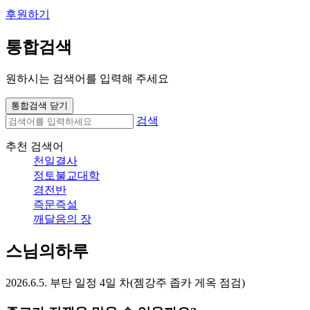
후원하기
통합검색
원하시는 검색어를 입력해 주세요
통합검색 닫기
검색
추천 검색어
천일결사
정토불교대학
경전반
즉문즉설
깨달음의 장
스님의하루
2026.6.5. 부탄 일정 4일 차(젬강주 좁카 게옥 점검)