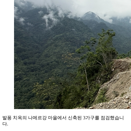
발퐁 치옥의 나메르강 마을에서 신축된 3가구를 점검했습니
다.