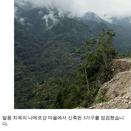
발퐁 치옥의 나메르강 마을에서 신축된 3가구를 점검했습니
다.