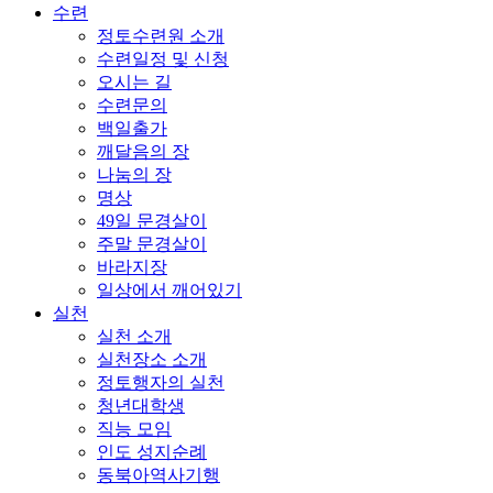
수련
정토수련원 소개
수련일정 및 신청
오시는 길
수련문의
백일출가
깨달음의 장
나눔의 장
명상
49일 문경살이
주말 문경살이
바라지장
일상에서 깨어있기
실천
실천 소개
실천장소 소개
정토행자의 실천
청년대학생
직능 모임
인도 성지순례
동북아역사기행