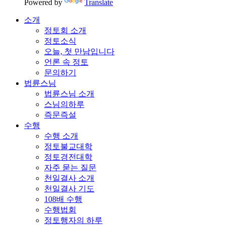
Powered by
Translate
소개
정토회 소개
정토소식
오늘, 첫 만남입니다
언론 속 정토
문의하기
법륜스님
법륜스님 소개
스님의하루
즉문즉설
수행
수행 소개
정토불교대학
정토경전대학
자주 묻는 질문
천일결사 소개
천일결사 기도
108배 수행
수행법회
정토행자의 하루