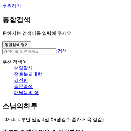
후원하기
통합검색
원하시는 검색어를 입력해 주세요
통합검색 닫기
검색
추천 검색어
천일결사
정토불교대학
경전반
즉문즉설
깨달음의 장
스님의하루
2026.6.5. 부탄 일정 4일 차(젬강주 좁카 게옥 점검)