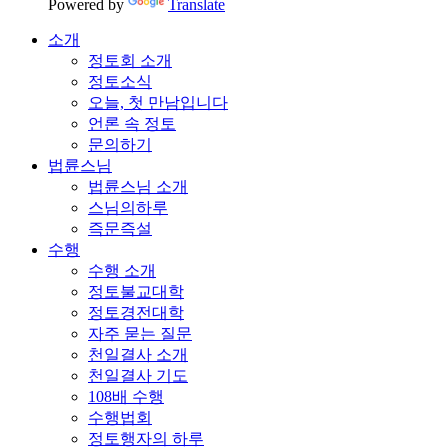
Powered by
Translate
소개
정토회 소개
정토소식
오늘, 첫 만남입니다
언론 속 정토
문의하기
법륜스님
법륜스님 소개
스님의하루
즉문즉설
수행
수행 소개
정토불교대학
정토경전대학
자주 묻는 질문
천일결사 소개
천일결사 기도
108배 수행
수행법회
정토행자의 하루