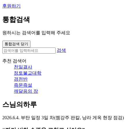
후원하기
통합검색
원하시는 검색어를 입력해 주세요
통합검색 닫기
검색
추천 검색어
천일결사
정토불교대학
경전반
즉문즉설
깨달음의 장
스님의하루
2026.6.4. 부탄 일정 3일 차(젬강주 판칼, 낭라 게옥 현장 점검)