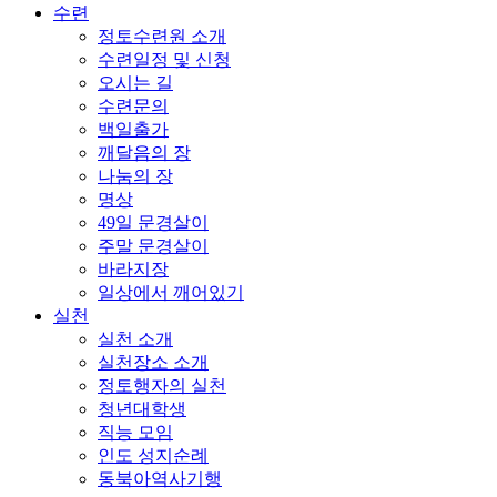
수련
정토수련원 소개
수련일정 및 신청
오시는 길
수련문의
백일출가
깨달음의 장
나눔의 장
명상
49일 문경살이
주말 문경살이
바라지장
일상에서 깨어있기
실천
실천 소개
실천장소 소개
정토행자의 실천
청년대학생
직능 모임
인도 성지순례
동북아역사기행