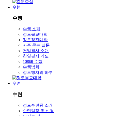
수행
수행
수행 소개
정토불교대학
정토경전대학
자주 묻는 질문
천일결사 소개
천일결사 기도
108배 수행
수행법회
정토행자의 하루
수련
수련
정토수련원 소개
수련일정 및 신청