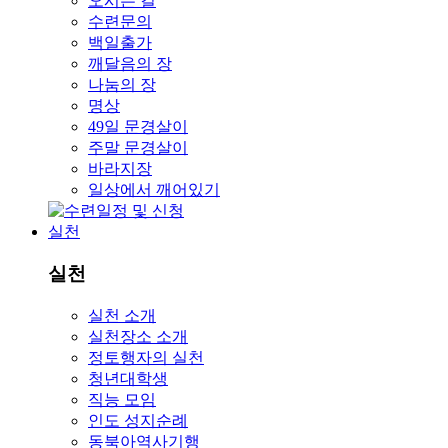
오시는 길
수련문의
백일출가
깨달음의 장
나눔의 장
명상
49일 문경살이
주말 문경살이
바라지장
일상에서 깨어있기
실천
실천
실천 소개
실천장소 소개
정토행자의 실천
청년대학생
직능 모임
인도 성지순례
동북아역사기행