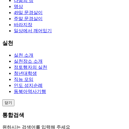
나눔의 장
명상
49일 문경살이
주말 문경살이
바라지장
일상에서 깨어있기
실천
실천 소개
실천장소 소개
정토행자의 실천
청년대학생
직능 모임
인도 성지순례
동북아역사기행
닫기
통합검색
원하시는 검색어를 입력해 주세요