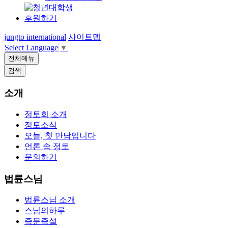
후원하기
jungto international
사이트맵
Select Language
▼
전체메뉴
검색
소개
정토회 소개
정토소식
오늘, 첫 만남입니다
언론 속 정토
문의하기
법륜스님
법륜스님 소개
스님의하루
즉문즉설