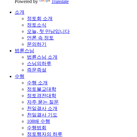
Powered by
Translate
소개
정토회 소개
정토소식
오늘, 첫 만남입니다
언론 속 정토
문의하기
법륜스님
법륜스님 소개
스님의하루
즉문즉설
수행
수행 소개
정토불교대학
정토경전대학
자주 묻는 질문
천일결사 소개
천일결사 기도
108배 수행
수행법회
정토행자의 하루