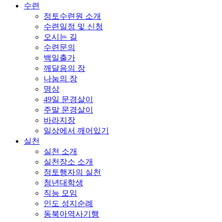
수련
정토수련원 소개
수련일정 및 신청
오시는 길
수련문의
백일출가
깨달음의 장
나눔의 장
명상
49일 문경살이
주말 문경살이
바라지장
일상에서 깨어있기
실천
실천 소개
실천장소 소개
정토행자의 실천
청년대학생
직능 모임
인도 성지순례
동북아역사기행