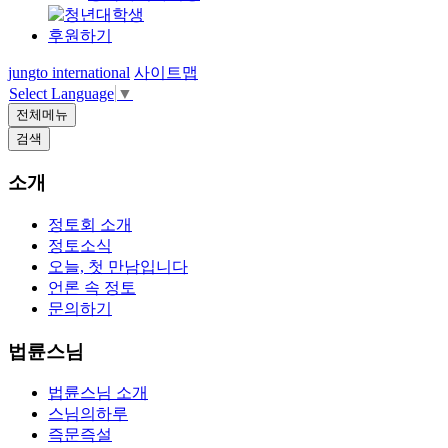
후원하기
jungto international
사이트맵
Select Language
▼
전체메뉴
검색
소개
정토회 소개
정토소식
오늘, 첫 만남입니다
언론 속 정토
문의하기
법륜스님
법륜스님 소개
스님의하루
즉문즉설