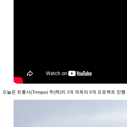
오늘은 트롱사(Trongsa) 주(州)의 3개 게옥의 9개 프로젝트 