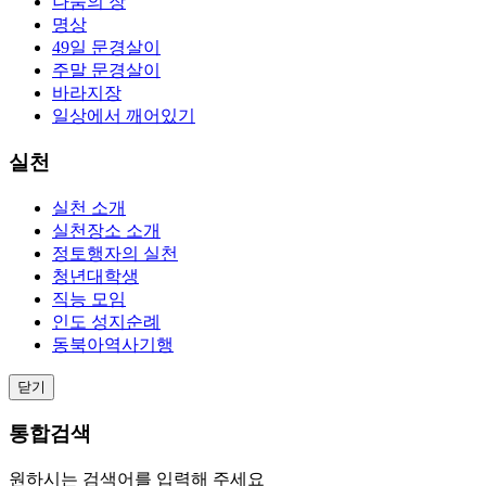
나눔의 장
명상
49일 문경살이
주말 문경살이
바라지장
일상에서 깨어있기
실천
실천 소개
실천장소 소개
정토행자의 실천
청년대학생
직능 모임
인도 성지순례
동북아역사기행
닫기
통합검색
원하시는 검색어를 입력해 주세요