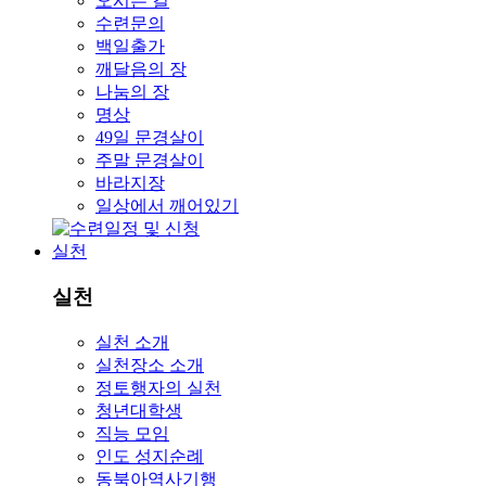
오시는 길
수련문의
백일출가
깨달음의 장
나눔의 장
명상
49일 문경살이
주말 문경살이
바라지장
일상에서 깨어있기
실천
실천
실천 소개
실천장소 소개
정토행자의 실천
청년대학생
직능 모임
인도 성지순례
동북아역사기행