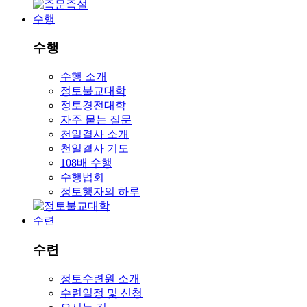
수행
수행
수행 소개
정토불교대학
정토경전대학
자주 묻는 질문
천일결사 소개
천일결사 기도
108배 수행
수행법회
정토행자의 하루
수련
수련
정토수련원 소개
수련일정 및 신청