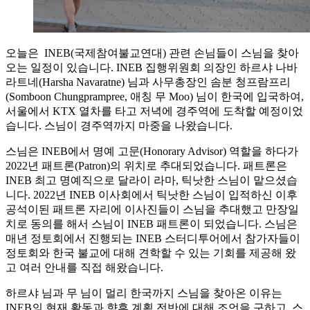
오늘은 INEB(국제참여불교연대) 관련 손님들이 스님을 찾아
오는 일정이 있습니다. INEB 집행위원회 의장인 하르샤 나바
라트네(Harsha Navaratne) 님과 사무총장인 솜분 청프람프리
(Somboon Chungprampree, 애칭 무 Moo) 님이 한국에 입국하여,
서울에서 KTX 열차를 타고 저녁에 경주역에 도착할 예정이었
습니다. 스님이 경주역까지 마중을 나왔습니다.
스님은 INEB에서 명예 고문(Honorary Advisor) 역할을 하다가
2022년 패트론(Patron)의 위치로 추대되었습니다. 패트론은
INEB 최고 명예직으로 달라이 라마, 틱낫한 스님이 맡으셨습
니다. 2022년 INEB 이사회에서 틱낫한 스님이 입적하신 이후
공석이된 패트론 자리에 이사진들이 스님을 추대했고 만장일
치로 동의를 해서 스님이 INEB 패트론이 되었습니다. 스님은
매년 정토회에서 진행되는 INEB 스터디투어에서 참가자들이
정토회와 한국 불교에 대해 견학할 수 있는 기회를 제공해 왔
고 여러 안내를 직접 해왔습니다.
하르샤 님과 무 님이 멀리 한국까지 스님을 찾아온 이유는
INEB의 현재 활동과 향후 계획 전반에 대해 조언을 구하고, 스