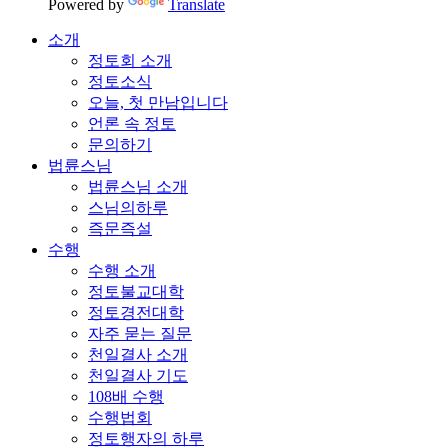
Powered by
Translate
소개
정토회 소개
정토소식
오늘, 첫 만남입니다
언론 속 정토
문의하기
법륜스님
법륜스님 소개
스님의하루
즉문즉설
수행
수행 소개
정토불교대학
정토경전대학
자주 묻는 질문
천일결사 소개
천일결사 기도
108배 수행
수행법회
정토행자의 하루