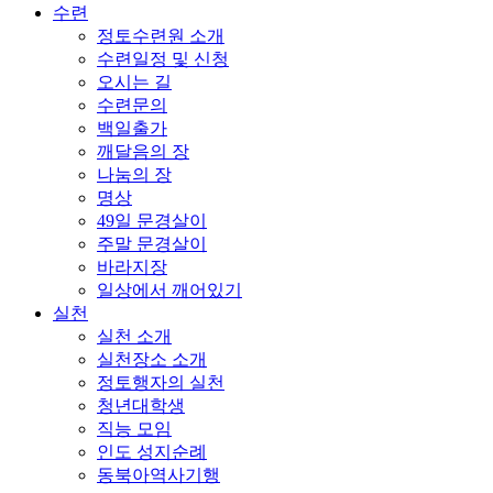
수련
정토수련원 소개
수련일정 및 신청
오시는 길
수련문의
백일출가
깨달음의 장
나눔의 장
명상
49일 문경살이
주말 문경살이
바라지장
일상에서 깨어있기
실천
실천 소개
실천장소 소개
정토행자의 실천
청년대학생
직능 모임
인도 성지순례
동북아역사기행