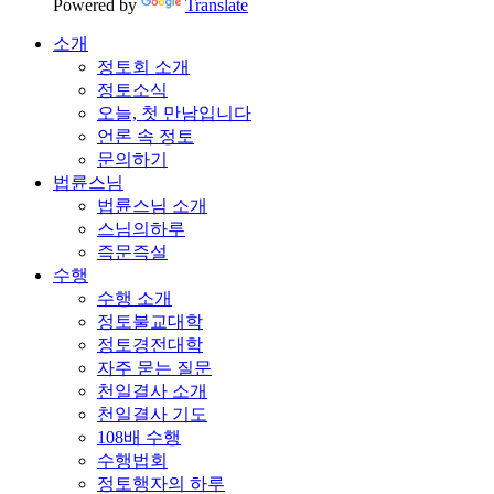
Powered by
Translate
소개
정토회 소개
정토소식
오늘, 첫 만남입니다
언론 속 정토
문의하기
법륜스님
법륜스님 소개
스님의하루
즉문즉설
수행
수행 소개
정토불교대학
정토경전대학
자주 묻는 질문
천일결사 소개
천일결사 기도
108배 수행
수행법회
정토행자의 하루