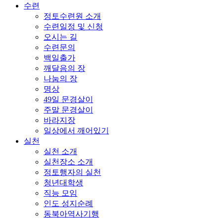
수련
정토수련원 소개
수련일정 및 신청
오시는 길
수련문의
백일출가
깨달음의 장
나눔의 장
명상
49일 문경살이
주말 문경살이
바라지장
일상에서 깨어있기
실천
실천 소개
실천장소 소개
정토행자의 실천
청년대학생
직능 모임
인도 성지순례
동북아역사기행