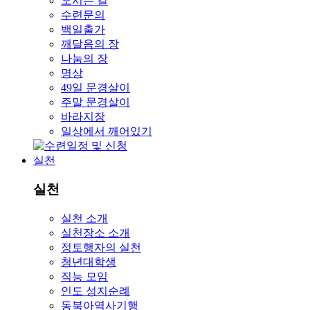
오시는 길
수련문의
백일출가
깨달음의 장
나눔의 장
명상
49일 문경살이
주말 문경살이
바라지장
일상에서 깨어있기
실천
실천
실천 소개
실천장소 소개
정토행자의 실천
청년대학생
직능 모임
인도 성지순례
동북아역사기행