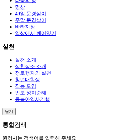
나눔의 장
명상
49일 문경살이
주말 문경살이
바라지장
일상에서 깨어있기
실천
실천 소개
실천장소 소개
정토행자의 실천
청년대학생
직능 모임
인도 성지순례
동북아역사기행
닫기
통합검색
원하시는 검색어를 입력해 주세요