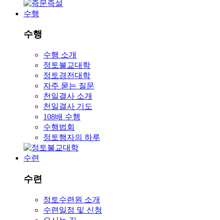
수행
수행
수행 소개
정토불교대학
정토경전대학
자주 묻는 질문
천일결사 소개
천일결사 기도
108배 수행
수행법회
정토행자의 하루
수련
수련
정토수련원 소개
수련일정 및 신청