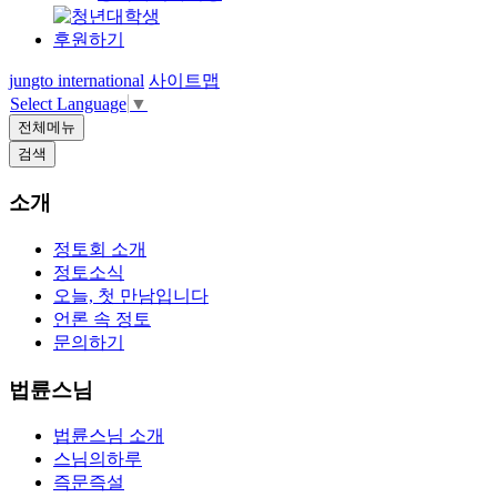
후원하기
jungto international
사이트맵
Select Language
▼
전체메뉴
검색
소개
정토회 소개
정토소식
오늘, 첫 만남입니다
언론 속 정토
문의하기
법륜스님
법륜스님 소개
스님의하루
즉문즉설