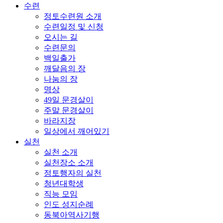
수련
정토수련원 소개
수련일정 및 신청
오시는 길
수련문의
백일출가
깨달음의 장
나눔의 장
명상
49일 문경살이
주말 문경살이
바라지장
일상에서 깨어있기
실천
실천 소개
실천장소 소개
정토행자의 실천
청년대학생
직능 모임
인도 성지순례
동북아역사기행