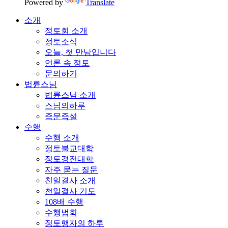
Powered by
Translate
소개
정토회 소개
정토소식
오늘, 첫 만남입니다
언론 속 정토
문의하기
법륜스님
법륜스님 소개
스님의하루
즉문즉설
수행
수행 소개
정토불교대학
정토경전대학
자주 묻는 질문
천일결사 소개
천일결사 기도
108배 수행
수행법회
정토행자의 하루