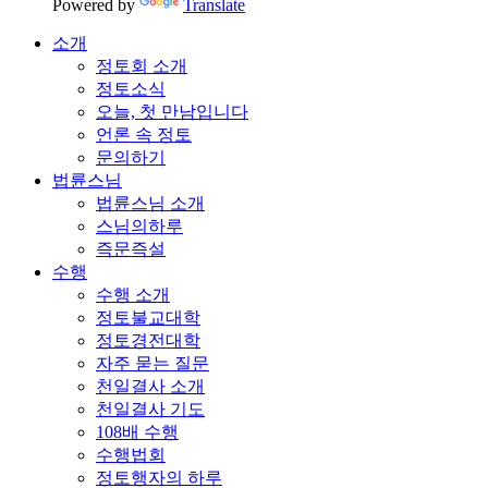
Powered by
Translate
소개
정토회 소개
정토소식
오늘, 첫 만남입니다
언론 속 정토
문의하기
법륜스님
법륜스님 소개
스님의하루
즉문즉설
수행
수행 소개
정토불교대학
정토경전대학
자주 묻는 질문
천일결사 소개
천일결사 기도
108배 수행
수행법회
정토행자의 하루