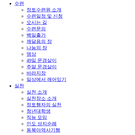
수련
정토수련원 소개
수련일정 및 신청
오시는 길
수련문의
백일출가
깨달음의 장
나눔의 장
명상
49일 문경살이
주말 문경살이
바라지장
일상에서 깨어있기
실천
실천 소개
실천장소 소개
정토행자의 실천
청년대학생
직능 모임
인도 성지순례
동북아역사기행