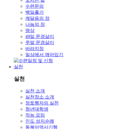
오시는 길
수련문의
백일출가
깨달음의 장
나눔의 장
명상
49일 문경살이
주말 문경살이
바라지장
일상에서 깨어있기
실천
실천
실천 소개
실천장소 소개
정토행자의 실천
청년대학생
직능 모임
인도 성지순례
동북아역사기행