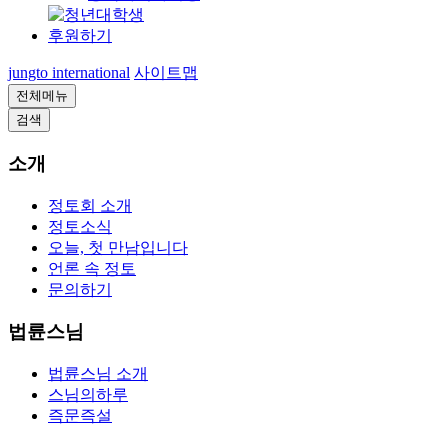
후원하기
jungto international
사이트맵
전체메뉴
검색
소개
정토회 소개
정토소식
오늘, 첫 만남입니다
언론 속 정토
문의하기
법륜스님
법륜스님 소개
스님의하루
즉문즉설