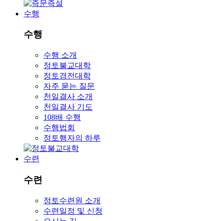
수행
수행
수행 소개
정토불교대학
정토경전대학
자주 묻는 질문
천일결사 소개
천일결사 기도
108배 수행
수행법회
정토행자의 하루
수련
수련
정토수련원 소개
수련일정 및 신청