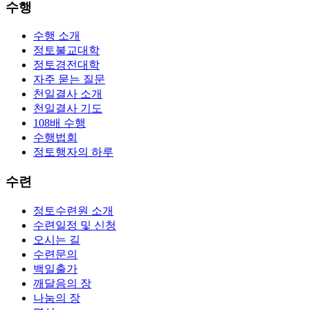
수행
수행 소개
정토불교대학
정토경전대학
자주 묻는 질문
천일결사 소개
천일결사 기도
108배 수행
수행법회
정토행자의 하루
수련
정토수련원 소개
수련일정 및 신청
오시는 길
수련문의
백일출가
깨달음의 장
나눔의 장