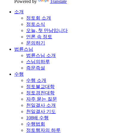
Powered by
Translate
소개
정토회 소개
정토소식
오늘, 첫 만남입니다
언론 속 정토
문의하기
법륜스님
법륜스님 소개
스님의하루
즉문즉설
수행
수행 소개
정토불교대학
정토경전대학
자주 묻는 질문
천일결사 소개
천일결사 기도
108배 수행
수행법회
정토행자의 하루