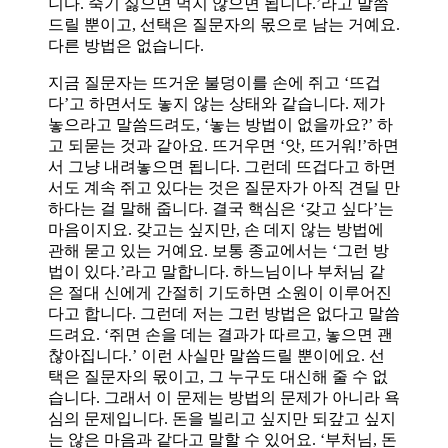
니다. 죽기 싫으면 먹지 않으면 됩니다.’라고 말씀
드릴 뿐이고, 선택은 질문자의 몫으로 남는 거예요.
다른 방법은 없습니다.
지금 질문자는 뜨거운 불덩이를 손에 쥐고 ‘뜨겁
다’고 하면서도 놓지 않는 상태와 같습니다. 제가
놓으라고 말씀드려도, ‘놓는 방법이 없을까요?’ 하
고 되묻는 것과 같아요. 뜨거우면 ‘앗, 뜨거워!’하면
서 그냥 내려놓으면 됩니다. 그런데 뜨겁다고 하면
서도 계속 쥐고 있다는 것은 질문자가 아직 견딜 만
하다는 걸 말해 줍니다. 결국 핵심은 ‘갖고 싶다’는
마음이지요. 갖고는 싶지만, 손 데지 않는 방법에
관해 묻고 있는 거예요. 보통 종교에서는 ‘그런 방
법이 있다.’라고 말합니다. 하느님이나 부처님 같
은 절대 신에게 간절히 기도하면 소원이 이루어진
다고 합니다. 그런데 저는 그런 방법은 없다고 말씀
드려요. ‘쥐면 손을 데는 결과가 따르고, 놓으면 괜
찮아집니다.’ 이런 사실만 말씀드릴 뿐이에요. 선
택은 질문자의 몫이고, 그 누구도 대신해 줄 수 없
습니다. 그래서 이 문제는 방법의 문제가 아니라 욕
심의 문제입니다. 돈을 빌리고 싶지만 되갚고 싶지
는 않은 마음과 같다고 말할 수 있어요. ‘부처님, 돈