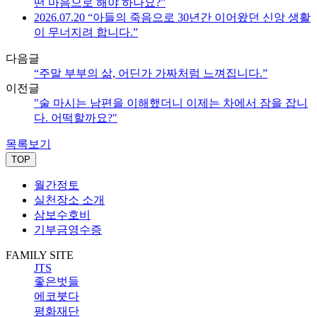
떤 마음으로 해야 하나요?”
2026.07.20 “아들의 죽음으로 30년간 이어왔던 신앙 생활
이 무너지려 합니다.”
다음글
“주말 부부의 삶, 어딘가 가짜처럼 느껴집니다.”
이전글
"술 마시는 남편을 이해했더니 이제는 차에서 잠을 잡니
다. 어떡할까요?"
목록보기
TOP
월간정토
실천장소 소개
삼보수호비
기부금영수증
FAMILY SITE
JTS
좋은벗들
에코붓다
평화재단