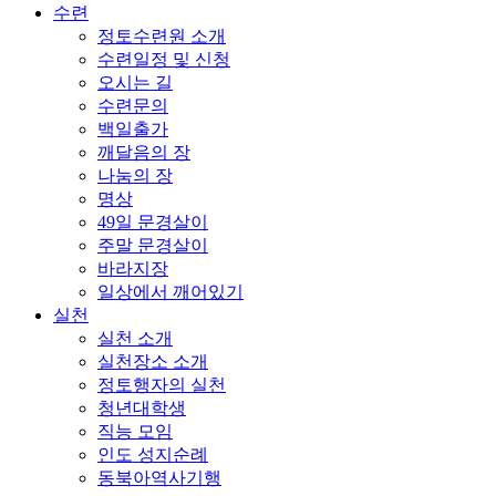
수련
정토수련원 소개
수련일정 및 신청
오시는 길
수련문의
백일출가
깨달음의 장
나눔의 장
명상
49일 문경살이
주말 문경살이
바라지장
일상에서 깨어있기
실천
실천 소개
실천장소 소개
정토행자의 실천
청년대학생
직능 모임
인도 성지순례
동북아역사기행