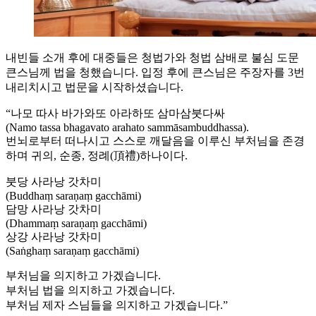
내빈들 소개 후에 대중들은 청법가와 청법 삼배로 불심 도문
큰스님께 법을 청했습니다. 입정 후에 큰스님은 주장자를 3번
내리치시고 법문을 시작하셨습니다.
“나모 따사 바가와또 아라하또 삼마삼붓다싸
(Namo tassa bhagavato arahato sammāsambuddhassa).
번뇌로부터 떠나시고 스스로 깨달음을 이루신 부처님을 존경
하며 귀의, 순종, 정례(頂禮)하나이다.
붓당 사라낭 갓차미
(Buddhaṃ saraṇaṃ gacchāmi)
담망 사라낭 갓차미
(Dhammaṃ saraṇaṃ gacchāmi)
상강 사라낭 갓차미
(Saṅghaṃ saraṇaṃ gacchāmi)
부처님을 의지하고 가겠습니다.
부처님 법을 의지하고 가겠습니다.
부처님 제자 스님들을 의지하고 가겠습니다.”