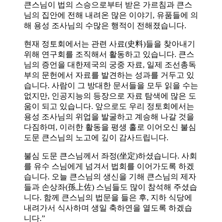
큰스님이 법의 스승으로부터 받은 가르침과 큰스
님의 집안에 전해 내려온 많은 이야기, 유품들에 의
해 용성 조사님의 수많은 행적이 전해졌습니다.
현재 정토회에서는 관련 사료(史料)들을 찾아내기
위해 연구회를 조직해서 활동하고 있습니다. 큰스
님의 증언을 대한제국의 궁중 자료, 일제 조선총독
부의 문헌에서 자료를 발견하는 성과를 거두고 있
습니다. 사람이 그 방대한 문서들을 모두 읽을 수는
없지만, 인공지능의 등장으로 자료 탐색에 많은 도
움이 되고 있습니다. 앞으로도 우리 정토회에서는
용성 조사님의 위업을 발굴하고 계승해 나갈 것을
다짐하며, 이러한 활동을 평생 홀로 이어오신 불심
도문 큰스님의 노고에 깊이 감사드립니다.
불심 도문 큰스님께서 좌정(坐定)하셨습니다. 사회
를 유수 스님에게 넘겨서 법회를 이어가도록 하겠
습니다. 오늘 큰스님의 생신을 기해 큰스님의 제자
들과 손상좌(孫上佐) 스님들도 많이 참석해 주셨습
니다. 함께 큰스님의 법문을 들은 후, 지하 식당에
내려가서 식사하며 생일 축하연을 열도록 하겠습
니다.”