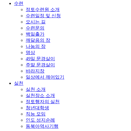
수련
정토수련원 소개
수련일정 및 신청
오시는 길
수련문의
백일출가
깨달음의 장
나눔의 장
명상
49일 문경살이
주말 문경살이
바라지장
일상에서 깨어있기
실천
실천 소개
실천장소 소개
정토행자의 실천
청년대학생
직능 모임
인도 성지순례
동북아역사기행