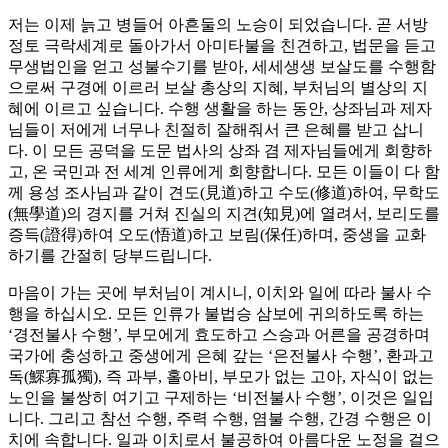
저는 이제 늙고 병들어 아흔둘의 노승이 되었습니다. 곧 서방
정토 극락세계로 돌아가서 아미타불을 친견하고, 법문을 듣고
무생법인을 얻고 성불수기를 받아, 세세생생 보살도를 수행함
으로써 구경에 이르러 보살 총상의 지혜, 부처님의 별상의 지
혜에 이르고 싶습니다. 수행 생활을 하는 동안, 상좌님과 제자
님들이 저에게 너무나 친절히 잘해줘서 큰 은혜를 받고 삽니
다. 이 모든 공덕을 도문 법사의 상좌 겸 제자님들에게 회향하
고, 온 국민과 전 세계 인류에게 회향합니다. 모든 이들이 다 함
께 용성 조사님과 같이 견도(見道)하고 수도(修道)하여, 무학도
(無學道)의 경지를 거쳐 진실의 지견(知見)에 열려서, 보리도를
증득(證得)하여 오도(悟道)하고 보림(保任)하며, 중생을 교화
하기를 간절히 당부드립니다.
마음이 가는 곳에 부처님이 계시니, 이치와 일에 따라 불사 수
행을 하십시오. 모든 인류가 불법승 삼보에 귀의하도록 하는
‘경전불사 수행’, 부모에게 효도하고 스승과 어른을 공경하며
국가에 충성하고 중생에게 은혜 갚는 ‘은전불사 수행’, 환과고
독(鰥寡孤獨), 즉 과부, 홀아비, 부모가 없는 고아, 자식이 없는
노인을 불쌍히 여기고 구제하는 ‘비전불사 수행’, 이것은 일입
니다. 그리고 참선 수행, 주력 수행, 염불 수행, 간경 수행은 이
치에 속합니다. 일과 이치로서 불공하여 아름다운 노정을 걸으