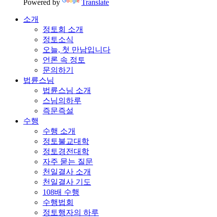
Powered by
Translate
소개
정토회 소개
정토소식
오늘, 첫 만남입니다
언론 속 정토
문의하기
법륜스님
법륜스님 소개
스님의하루
즉문즉설
수행
수행 소개
정토불교대학
정토경전대학
자주 묻는 질문
천일결사 소개
천일결사 기도
108배 수행
수행법회
정토행자의 하루