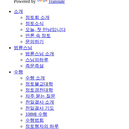
Powered by
Translate
소개
정토회 소개
정토소식
오늘, 첫 만남입니다
언론 속 정토
문의하기
법륜스님
법륜스님 소개
스님의하루
즉문즉설
수행
수행 소개
정토불교대학
정토경전대학
자주 묻는 질문
천일결사 소개
천일결사 기도
108배 수행
수행법회
정토행자의 하루