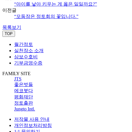
“아이를 낳아 키우는 게 옳은 일일까요?”
이전글
“모둠장은 정토회의 꽃입니다.”
목록보기
TOP
월간정토
실천장소 소개
삼보수호비
기부금영수증
FAMILY SITE
JTS
좋은벗들
에코붓다
평화재단
정토출판
Jungto Intl.
저작물 사용 안내
개인정보처리방침
1:1 문의하기