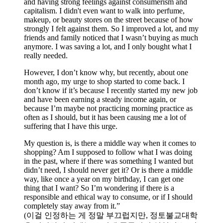
and having strong feelings against consumerism and
capitalism. I didn't even want to walk into perfume,
makeup, or beauty stores on the street because of how
strongly I felt against them. So I improved a lot, and my
friends and family noticed that I wasn’t buying as much
anymore. I was saving a lot, and I only bought what I
really needed.
However, I don’t know why, but recently, about one
month ago, my urge to shop started to come back. I
don’t know if it’s because I recently started my new job
and have been earning a steady income again, or
because I’m maybe not practicing morning practice as
often as I should, but it has been causing me a lot of
suffering that I have this urge.
My question is, is there a middle way when it comes to
shopping? Am I supposed to follow what I was doing
in the past, where if there was something I wanted but
didn’t need, I should never get it? Or is there a middle
way, like once a year on my birthday, I can get one
thing that I want? So I’m wondering if there is a
responsible and ethical way to consume, or if I should
completely stay away from it.”
(이걸 인정하는 게 정말 부끄럽지만, 정토불교대학