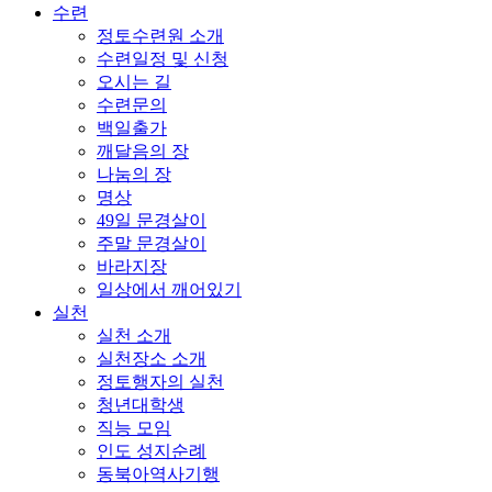
수련
정토수련원 소개
수련일정 및 신청
오시는 길
수련문의
백일출가
깨달음의 장
나눔의 장
명상
49일 문경살이
주말 문경살이
바라지장
일상에서 깨어있기
실천
실천 소개
실천장소 소개
정토행자의 실천
청년대학생
직능 모임
인도 성지순례
동북아역사기행