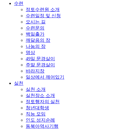
수련
정토수련원 소개
수련일정 및 신청
오시는 길
수련문의
백일출가
깨달음의 장
나눔의 장
명상
49일 문경살이
주말 문경살이
바라지장
일상에서 깨어있기
실천
실천 소개
실천장소 소개
정토행자의 실천
청년대학생
직능 모임
인도 성지순례
동북아역사기행