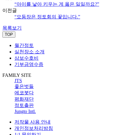
“아이를 낳아 키우는 게 옳은 일일까요?”
이전글
“모둠장은 정토회의 꽃입니다.”
목록보기
TOP
월간정토
실천장소 소개
삼보수호비
기부금영수증
FAMILY SITE
JTS
좋은벗들
에코붓다
평화재단
정토출판
Jungto Intl.
저작물 사용 안내
개인정보처리방침
1:1 문의하기