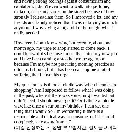
and having strong feelings against consumerism and
capitalism. I didn't even want to walk into perfume,
makeup, or beauty stores on the street because of how
strongly I felt against them. So I improved a lot, and my
friends and family noticed that I wasn’t buying as much
anymore. I was saving a lot, and I only bought what I
really needed.
However, I don’t know why, but recently, about one
month ago, my urge to shop started to come back. I
don’t know if it’s because I recently started my new job
and have been earning a steady income again, or
because I’m maybe not practicing morning practice as
often as I should, but it has been causing me a lot of
suffering that I have this urge.
My question is, is there a middle way when it comes to
shopping? Am I supposed to follow what I was doing
in the past, where if there was something I wanted but
didn’t need, I should never get it? Or is there a middle
way, like once a year on my birthday, I can get one
thing that I want? So I’m wondering if there is a
responsible and ethical way to consume, or if I should
completely stay away from it.”
(이걸 인정하는 게 정말 부끄럽지만, 정토불교대학