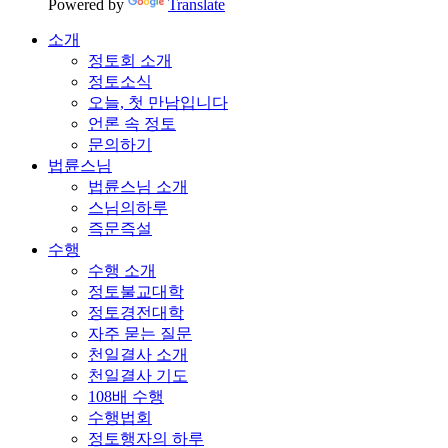
Powered by
Translate
소개
정토회 소개
정토소식
오늘, 첫 만남입니다
언론 속 정토
문의하기
법륜스님
법륜스님 소개
스님의하루
즉문즉설
수행
수행 소개
정토불교대학
정토경전대학
자주 묻는 질문
천일결사 소개
천일결사 기도
108배 수행
수행법회
정토행자의 하루