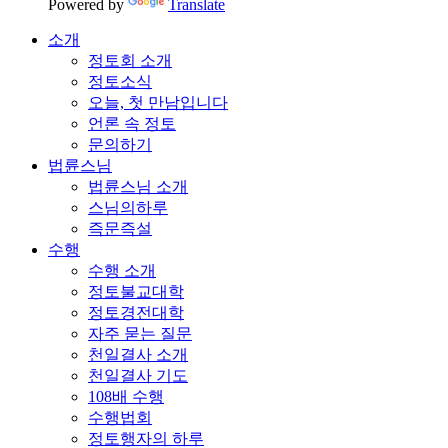
Powered by
Translate
소개
정토회 소개
정토소식
오늘, 첫 만남입니다
언론 속 정토
문의하기
법륜스님
법륜스님 소개
스님의하루
즉문즉설
수행
수행 소개
정토불교대학
정토경전대학
자주 묻는 질문
천일결사 소개
천일결사 기도
108배 수행
수행법회
정토행자의 하루