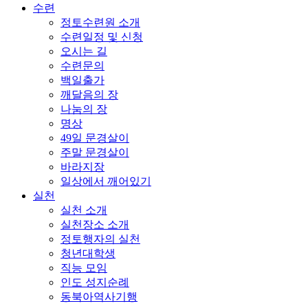
수련
정토수련원 소개
수련일정 및 신청
오시는 길
수련문의
백일출가
깨달음의 장
나눔의 장
명상
49일 문경살이
주말 문경살이
바라지장
일상에서 깨어있기
실천
실천 소개
실천장소 소개
정토행자의 실천
청년대학생
직능 모임
인도 성지순례
동북아역사기행