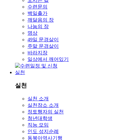
오시는 길
수련문의
백일출가
깨달음의 장
나눔의 장
명상
49일 문경살이
주말 문경살이
바라지장
일상에서 깨어있기
실천
실천
실천 소개
실천장소 소개
정토행자의 실천
청년대학생
직능 모임
인도 성지순례
동북아역사기행