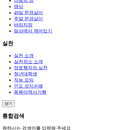
나눔의 장
명상
49일 문경살이
주말 문경살이
바라지장
일상에서 깨어있기
실천
실천 소개
실천장소 소개
정토행자의 실천
청년대학생
직능 모임
인도 성지순례
동북아역사기행
닫기
통합검색
원하시는 검색어를 입력해 주세요