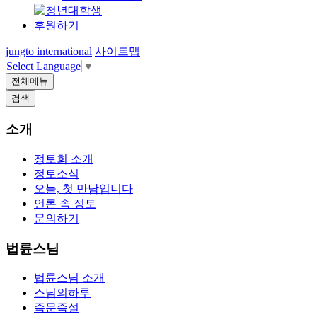
후원하기
jungto international
사이트맵
Select Language
▼
전체메뉴
검색
소개
정토회 소개
정토소식
오늘, 첫 만남입니다
언론 속 정토
문의하기
법륜스님
법륜스님 소개
스님의하루
즉문즉설