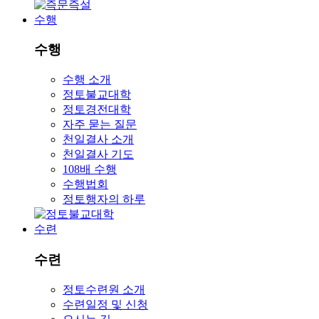
수행
수행
수행 소개
정토불교대학
정토경전대학
자주 묻는 질문
천일결사 소개
천일결사 기도
108배 수행
수행법회
정토행자의 하루
수련
수련
정토수련원 소개
수련일정 및 신청