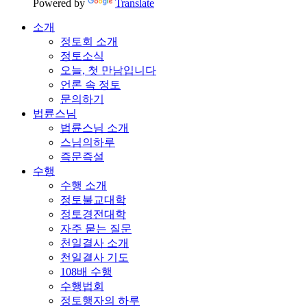
Powered by
Translate
소개
정토회 소개
정토소식
오늘, 첫 만남입니다
언론 속 정토
문의하기
법륜스님
법륜스님 소개
스님의하루
즉문즉설
수행
수행 소개
정토불교대학
정토경전대학
자주 묻는 질문
천일결사 소개
천일결사 기도
108배 수행
수행법회
정토행자의 하루