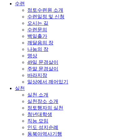
수련
정토수련원 소개
수련일정 및 신청
오시는 길
수련문의
백일출가
깨달음의 장
나눔의 장
명상
49일 문경살이
주말 문경살이
바라지장
일상에서 깨어있기
실천
실천 소개
실천장소 소개
정토행자의 실천
청년대학생
직능 모임
인도 성지순례
동북아역사기행