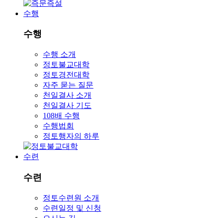
수행
수행
수행 소개
정토불교대학
정토경전대학
자주 묻는 질문
천일결사 소개
천일결사 기도
108배 수행
수행법회
정토행자의 하루
수련
수련
정토수련원 소개
수련일정 및 신청