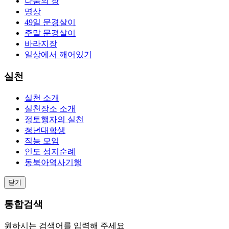
나눔의 장
명상
49일 문경살이
주말 문경살이
바라지장
일상에서 깨어있기
실천
실천 소개
실천장소 소개
정토행자의 실천
청년대학생
직능 모임
인도 성지순례
동북아역사기행
닫기
통합검색
원하시는 검색어를 입력해 주세요