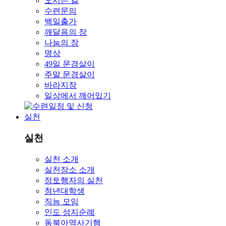
오시는 길
수련문의
백일출가
깨달음의 장
나눔의 장
명상
49일 문경살이
주말 문경살이
바라지장
일상에서 깨어있기
실천
실천
실천 소개
실천장소 소개
정토행자의 실천
청년대학생
직능 모임
인도 성지순례
동북아역사기행