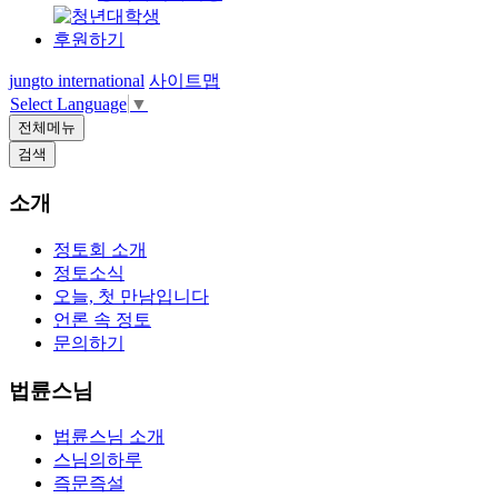
후원하기
jungto international
사이트맵
Select Language
▼
전체메뉴
검색
소개
정토회 소개
정토소식
오늘, 첫 만남입니다
언론 속 정토
문의하기
법륜스님
법륜스님 소개
스님의하루
즉문즉설