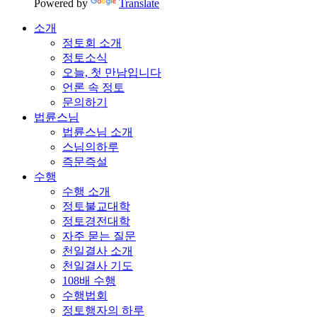
Powered by
Translate
소개
정토회 소개
정토소식
오늘, 첫 만남입니다
언론 속 정토
문의하기
법륜스님
법륜스님 소개
스님의하루
즉문즉설
수행
수행 소개
정토불교대학
정토경전대학
자주 묻는 질문
천일결사 소개
천일결사 기도
108배 수행
수행법회
정토행자의 하루