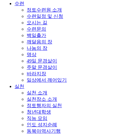
수련
정토수련원 소개
수련일정 및 신청
오시는 길
수련문의
백일출가
깨달음의 장
나눔의 장
명상
49일 문경살이
주말 문경살이
바라지장
일상에서 깨어있기
실천
실천 소개
실천장소 소개
정토행자의 실천
청년대학생
직능 모임
인도 성지순례
동북아역사기행