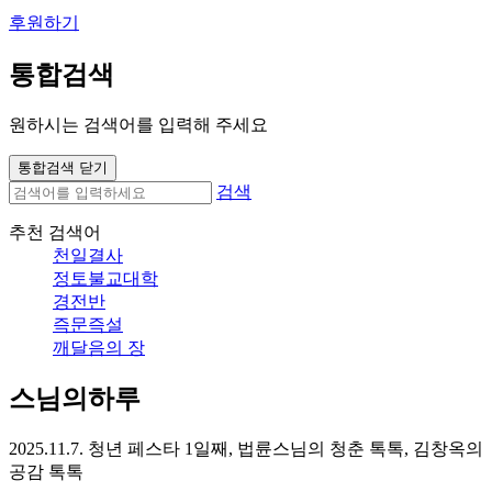
후원하기
통합검색
원하시는 검색어를 입력해 주세요
통합검색 닫기
검색
추천 검색어
천일결사
정토불교대학
경전반
즉문즉설
깨달음의 장
스님의하루
2025.11.7. 청년 페스타 1일째, 법륜스님의 청춘 톡톡, 김창옥의
공감 톡톡