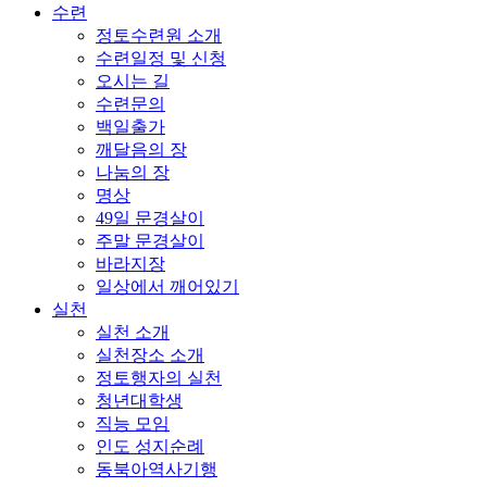
수련
정토수련원 소개
수련일정 및 신청
오시는 길
수련문의
백일출가
깨달음의 장
나눔의 장
명상
49일 문경살이
주말 문경살이
바라지장
일상에서 깨어있기
실천
실천 소개
실천장소 소개
정토행자의 실천
청년대학생
직능 모임
인도 성지순례
동북아역사기행