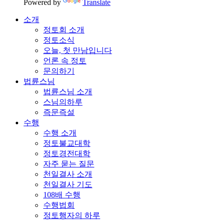
Powered by
Translate
소개
정토회 소개
정토소식
오늘, 첫 만남입니다
언론 속 정토
문의하기
법륜스님
법륜스님 소개
스님의하루
즉문즉설
수행
수행 소개
정토불교대학
정토경전대학
자주 묻는 질문
천일결사 소개
천일결사 기도
108배 수행
수행법회
정토행자의 하루