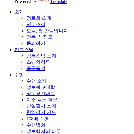
Powered by
Translate
소개
정토회 소개
정토소식
오늘, 첫 만남입니다
언론 속 정토
문의하기
법륜스님
법륜스님 소개
스님의하루
즉문즉설
수행
수행 소개
정토불교대학
정토경전대학
자주 묻는 질문
천일결사 소개
천일결사 기도
108배 수행
수행법회
정토행자의 하루