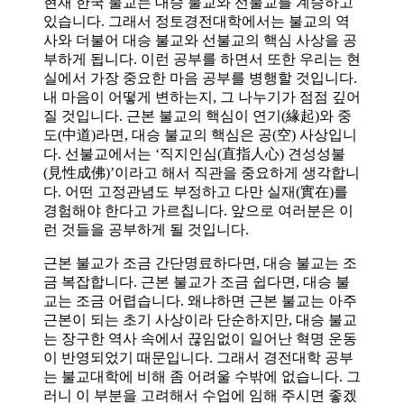
현재 한국 불교는 대승 불교와 선불교를 계승하고
있습니다. 그래서 정토경전대학에서는 불교의 역
사와 더불어 대승 불교와 선불교의 핵심 사상을 공
부하게 됩니다. 이런 공부를 하면서 또한 우리는 현
실에서 가장 중요한 마음 공부를 병행할 것입니다.
내 마음이 어떻게 변하는지, 그 나누기가 점점 깊어
질 것입니다. 근본 불교의 핵심이 연기(緣起)와 중
도(中道)라면, 대승 불교의 핵심은 공(空) 사상입니
다. 선불교에서는 ‘직지인심(直指人心) 견성성불
(見性成佛)’이라고 해서 직관을 중요하게 생각합니
다. 어떤 고정관념도 부정하고 다만 실재(實在)를
경험해야 한다고 가르칩니다. 앞으로 여러분은 이
런 것들을 공부하게 될 것입니다.
근본 불교가 조금 간단명료하다면, 대승 불교는 조
금 복잡합니다. 근본 불교가 조금 쉽다면, 대승 불
교는 조금 어렵습니다. 왜냐하면 근본 불교는 아주
근본이 되는 초기 사상이라 단순하지만, 대승 불교
는 장구한 역사 속에서 끊임없이 일어난 혁명 운동
이 반영되었기 때문입니다. 그래서 경전대학 공부
는 불교대학에 비해 좀 어려울 수밖에 없습니다. 그
러니 이 부분을 고려해서 수업에 임해 주시면 좋겠