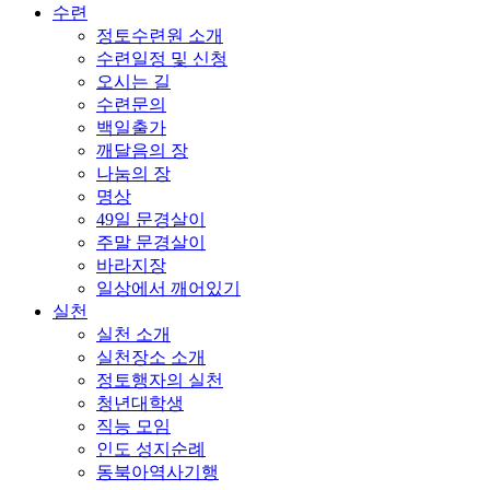
수련
정토수련원 소개
수련일정 및 신청
오시는 길
수련문의
백일출가
깨달음의 장
나눔의 장
명상
49일 문경살이
주말 문경살이
바라지장
일상에서 깨어있기
실천
실천 소개
실천장소 소개
정토행자의 실천
청년대학생
직능 모임
인도 성지순례
동북아역사기행