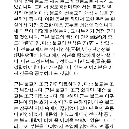
현재 한국 불교는 대승 불교와 선불교를 계승하고
있습니다. 그래서 정토경전대학에서는 불교의 역
사와 더불어 대승 불교와 선불교의 핵심 사상을 공
부하게 됩니다. 이런 공부를 하면서 또한 우리는 현
실에서 가장 중요한 마음 공부를 병행할 것입니다.
내 마음이 어떻게 변하는지, 그 나누기가 점점 깊어
질 것입니다. 근본 불교의 핵심이 연기(緣起)와 중
도(中道)라면, 대승 불교의 핵심은 공(空) 사상입니
다. 선불교에서는 ‘직지인심(直指人心) 견성성불
(見性成佛)’이라고 해서 직관을 중요하게 생각합니
다. 어떤 고정관념도 부정하고 다만 실재(實在)를
경험해야 한다고 가르칩니다. 앞으로 여러분은 이
런 것들을 공부하게 될 것입니다.
근본 불교가 조금 간단명료하다면, 대승 불교는 조
금 복잡합니다. 근본 불교가 조금 쉽다면, 대승 불
교는 조금 어렵습니다. 왜냐하면 근본 불교는 아주
근본이 되는 초기 사상이라 단순하지만, 대승 불교
는 장구한 역사 속에서 끊임없이 일어난 혁명 운동
이 반영되었기 때문입니다. 그래서 경전대학 공부
는 불교대학에 비해 좀 어려울 수밖에 없습니다. 그
러니 이 부분을 고려해서 수업에 임해 주시면 좋겠