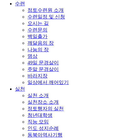
수련
정토수련원 소개
수련일정 및 신청
오시는 길
수련문의
백일출가
깨달음의 장
나눔의 장
명상
49일 문경살이
주말 문경살이
바라지장
일상에서 깨어있기
실천
실천 소개
실천장소 소개
정토행자의 실천
청년대학생
직능 모임
인도 성지순례
동북아역사기행