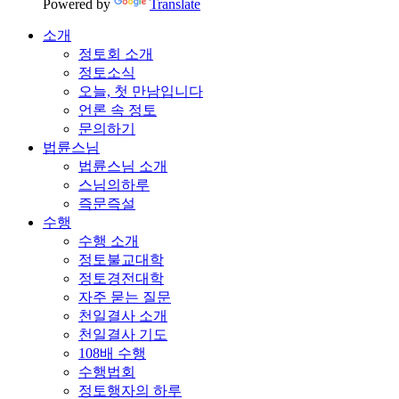
Powered by
Translate
소개
정토회 소개
정토소식
오늘, 첫 만남입니다
언론 속 정토
문의하기
법륜스님
법륜스님 소개
스님의하루
즉문즉설
수행
수행 소개
정토불교대학
정토경전대학
자주 묻는 질문
천일결사 소개
천일결사 기도
108배 수행
수행법회
정토행자의 하루