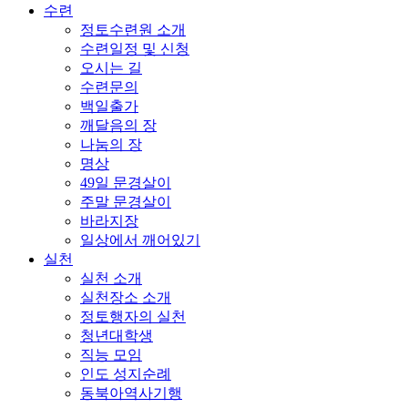
수련
정토수련원 소개
수련일정 및 신청
오시는 길
수련문의
백일출가
깨달음의 장
나눔의 장
명상
49일 문경살이
주말 문경살이
바라지장
일상에서 깨어있기
실천
실천 소개
실천장소 소개
정토행자의 실천
청년대학생
직능 모임
인도 성지순례
동북아역사기행