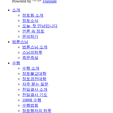
Powered by
Translate
소개
정토회 소개
정토소식
오늘, 첫 만남입니다
언론 속 정토
문의하기
법륜스님
법륜스님 소개
스님의하루
즉문즉설
수행
수행 소개
정토불교대학
정토경전대학
자주 묻는 질문
천일결사 소개
천일결사 기도
108배 수행
수행법회
정토행자의 하루