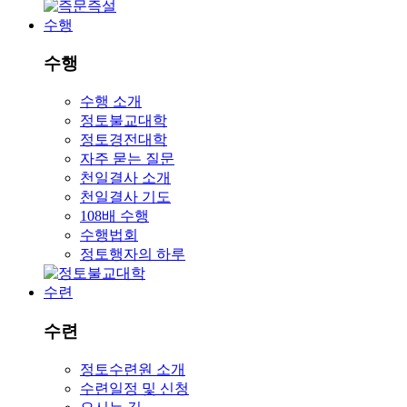
수행
수행
수행 소개
정토불교대학
정토경전대학
자주 묻는 질문
천일결사 소개
천일결사 기도
108배 수행
수행법회
정토행자의 하루
수련
수련
정토수련원 소개
수련일정 및 신청