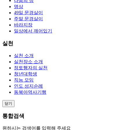
나눔의 장
명상
49일 문경살이
주말 문경살이
바라지장
일상에서 깨어있기
실천
실천 소개
실천장소 소개
정토행자의 실천
청년대학생
직능 모임
인도 성지순례
동북아역사기행
닫기
통합검색
원하시는 검색어를 입력해 주세요