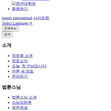
후원하기
jungto international
사이트맵
Select Language
▼
전체메뉴
검색
소개
정토회 소개
정토소식
오늘, 첫 만남입니다
언론 속 정토
문의하기
법륜스님
법륜스님 소개
스님의하루
즉문즉설