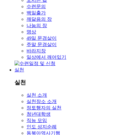
오시는 길
수련문의
백일출가
깨달음의 장
나눔의 장
명상
49일 문경살이
주말 문경살이
바라지장
일상에서 깨어있기
실천
실천
실천 소개
실천장소 소개
정토행자의 실천
청년대학생
직능 모임
인도 성지순례
동북아역사기행