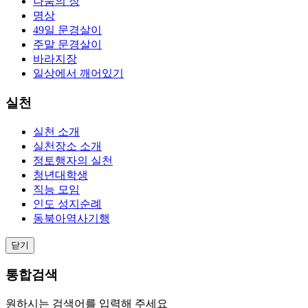
나눔의 장
명상
49일 문경살이
주말 문경살이
바라지장
일상에서 깨어있기
실천
실천 소개
실천장소 소개
정토행자의 실천
청년대학생
직능 모임
인도 성지순례
동북아역사기행
닫기
통합검색
원하시는 검색어를 입력해 주세요