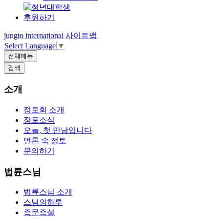
후원하기
jungto international
사이트맵
Select Language
▼
전체메뉴
검색
소개
정토회 소개
정토소식
오늘, 첫 만남입니다
언론 속 정토
문의하기
법륜스님
법륜스님 소개
스님의하루
즉문즉설