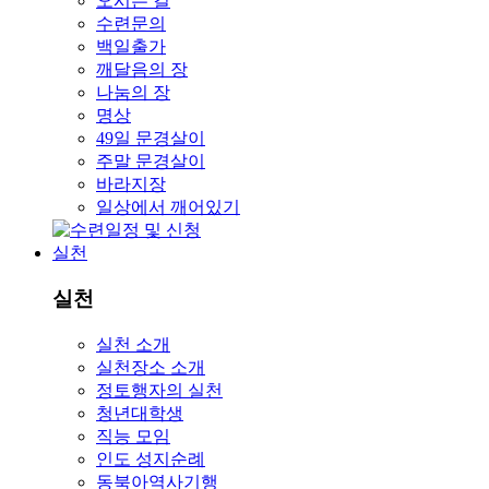
오시는 길
수련문의
백일출가
깨달음의 장
나눔의 장
명상
49일 문경살이
주말 문경살이
바라지장
일상에서 깨어있기
실천
실천
실천 소개
실천장소 소개
정토행자의 실천
청년대학생
직능 모임
인도 성지순례
동북아역사기행