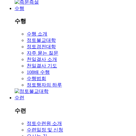
수행
수행
수행 소개
정토불교대학
정토경전대학
자주 묻는 질문
천일결사 소개
천일결사 기도
108배 수행
수행법회
정토행자의 하루
수련
수련
정토수련원 소개
수련일정 및 신청